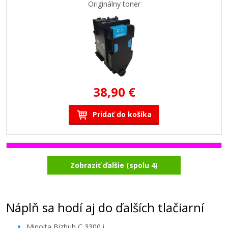
Originálny toner
38,90 €
Pridať do košíka
Minolta TNP-81M (AAJW351) (Purpurový)
Zobraziť ďalšie (spolu 4)
Originálny toner
Náplň sa hodí aj do ďalších tlačiarní
Minolta Bizhub C 3300 i