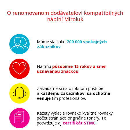
O renomovanom dodávateľovi kompatibilných
náplní Miroluk
Máme viac ako
200 000 spokojných
zákazníkov
Na trhu
pôsobíme 15 rokov a sme
uznávanou značkou
Zakladáme si na osobnom prístupe
a
každému zákazníkovi sa ochotne
venuje
tím profesionálov.
Kazety vytlačia rovnako kvalitne rovnaký
počet strán ako originálne tonery. To
potvrdzuje aj
certifikát STMC
.