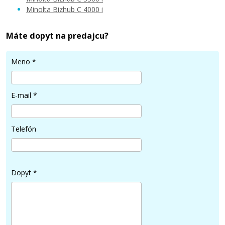
Minolta Bizhub C 4000 i
Máte dopyt na predajcu?
38,90 €
Meno
*
Pridať do košíka
E-mail
*
Originálna pásová jednotka Minolta
AAJRR70133
Telefón
Originálny toner
Dopyt
*
146,90 €