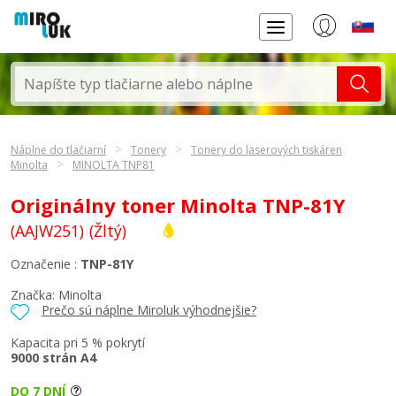
Náplne do tlačiarní
Tonery
Tonery do laserových tiskáren
Minolta
MINOLTA TNP81
Originálny toner Minolta TNP-81Y
(AAJW251)
(Žltý)
Označenie :
TNP-81Y
Značka:
Minolta
Prečo sú náplne Miroluk výhodnejšie?
Kapacita pri 5 % pokrytí
9000 strán A4
DO 7 DNÍ