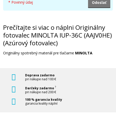
* Povinný údaj
Pridať do košíka
Prečítajte si viac o náplni Originálny
Originálna odpadová nádobka MINOLTA
WB-P08 (ACDNWY1)
fotovalec MINOLTA IUP-36C (AAJV0HE)
(Azúrový fotovalec)
Originálna odpadová nádobka
Originálny spotrebný materiál pre tlačiarne
MINOLTA
Doprava zadarmo
pri nákupe nad 100 €
28,90 €
?
Darčeky zadarmo
pri nákupe nad 200 €
Pridať do košíka
100 % garancia kvality
garancia kvality náplní