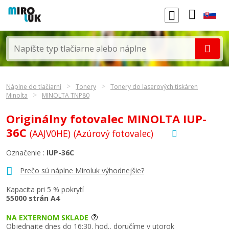
Náplne do tlačiarní
Tonery
Tonery do laserových tiskáren
Minolta
MINOLTA TNP80
Originálny fotovalec MINOLTA IUP-
36C
(AAJV0HE)
(Azúrový fotovalec)
Označenie :
IUP-36C
Prečo sú náplne Miroluk výhodnejšie?
Kapacita pri 5 % pokrytí
55000 strán A4
NA EXTERNOM SKLADE
Objednajte dnes do 16:30. hod., doručíme v utorok