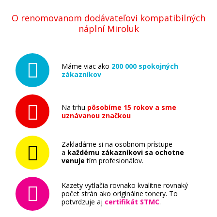
Minolta TNP-80C (AAJW452) (Azúrový)
O renomovanom dodávateľovi kompatibilných
náplní Miroluk
Originálny toner
Máme viac ako
200 000 spokojných
zákazníkov
Na trhu
pôsobíme 15 rokov a sme
49,90 €
uznávanou značkou
Pridať do košíka
Zakladáme si na osobnom prístupe
a
každému zákazníkovi sa ochotne
venuje
tím profesionálov.
Minolta TNP-80M (AAJW352) (Purpurový)
Kazety vytlačia rovnako kvalitne rovnaký
počet strán ako originálne tonery. To
potvrdzuje aj
certifikát STMC
.
Originálny toner