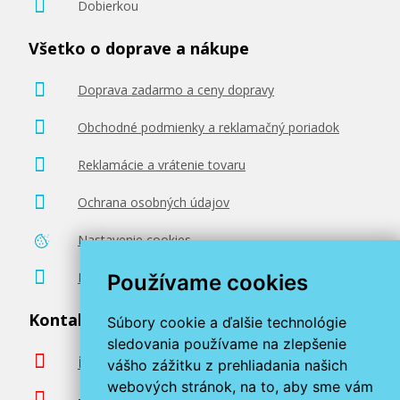
Dobierkou
49,90 €
Všetko o doprave a nákupe
Pridať do košíka
Doprava zadarmo a ceny dopravy
Obchodné podmienky a reklamačný poriadok
Reklamácie a vrátenie tovaru
Minolta TNP-80K (AAJW152) (Čierny)
Ochrana osobných údajov
Originálny toner
Nastavenie cookies
Poradenstvo zadarmo
Používame cookies
Kontaktujte nás
Súbory cookie a ďalšie technológie
sledovania používame na zlepšenie
info@miroluk.sk
51,90 €
vášho zážitku z prehliadania našich
webových stránok, na to, aby sme vám
+420 377 222 313