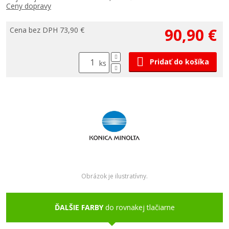
Ceny dopravy
90,90 €
Cena bez DPH 73,90 €
Pridať do košíka
ks
Obrázok je ilustratívny.
ĎALŠIE FARBY
do rovnakej tlačiarne