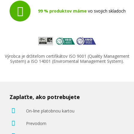
99 % produktov máme
vo svojich skladoch
49,90 €
Výrobca je držiteľom certifikátov ISO 9001 (Quality Management
Pridať do košíka
System) a ISO 14001 (Enviromental Management System).
Minolta TNP-80Y (AAJW252) (Žltý)
Zaplaťte, ako potrebujete
Originálny toner
On-line platobnou kartou
Prevodom