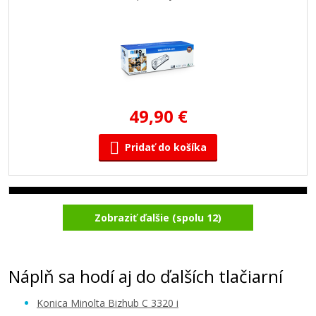
49,90 €
Pridať do košíka
Minolta TNP-80K (AAJW152) (Čierny)
Zobraziť ďalšie (spolu 12)
Kompatibilný toner
Náplň sa hodí aj do ďalších tlačiarní
Konica Minolta Bizhub C 3320 i