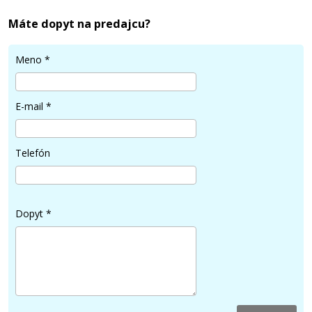
Máte dopyt na predajcu?
49,90 €
Meno
*
Pridať do košíka
E-mail
*
Minolta TNP-80Y (AAJW252) (Žltý)
Telefón
Kompatibilný toner
Dopyt
*
49,90 €