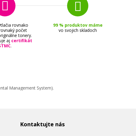
tlačia rovnako
99 % produktov máme
 rovnaký počet
vo svojich skladoch
riginálne tonery.
uje aj
certifikát
STMC
.
mental Management System).
Kontaktujte nás