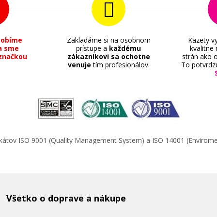
sobíme
Zakladáme si na osobnom
Kazety vy
a sme
prístupe a
každému
kvalitne
značkou
zákazníkovi sa ochotne
strán ako o
venuje
tím profesionálov.
To potvrdz
ifikátov ISO 9001 (Quality Management System) a ISO 14001 (Enviro
Všetko o doprave a nákupe