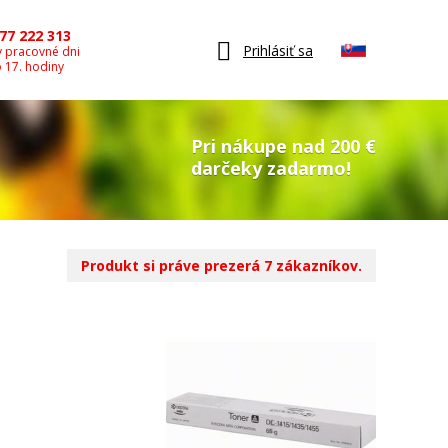
77 222 313
Prihlásiť sa
v pracovné dni
o 17. hodiny
Pri nákupe nad 200 €
darčeky zadarmo!
Produkt si práve prezerá 7 zákazníkov.