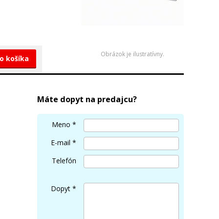
Obrázok je ilustratívny.
do košíka
Máte dopyt na predajcu?
Meno
*
E-mail
*
Telefón
Dopyt
*