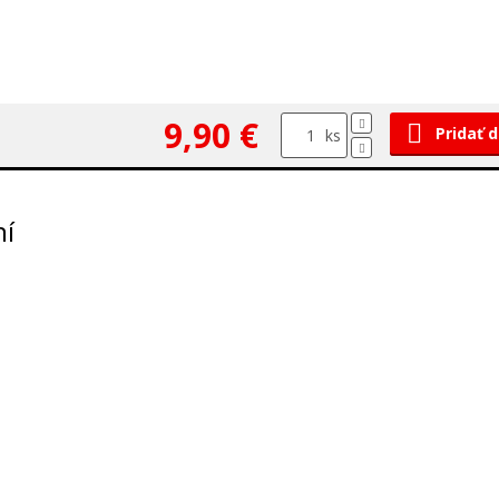
9,90 €
Pridať 
ks
ní