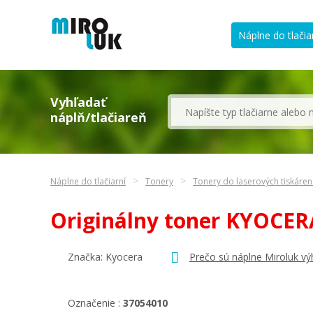
Náplne do tlačia
Vyhľadať
náplň/tlačiareň
Náplne do tlačiarní
Tonery
Tonery do laserových tiskáre
Originálny toner KYOCE
Značka:
Kyocera
Prečo sú náplne Miroluk vý
Označenie :
37054010