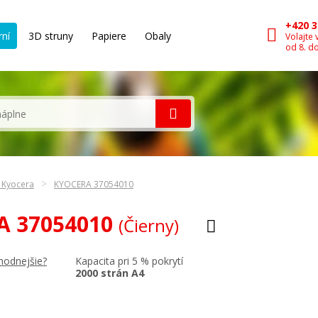
+420 3
rní
3D struny
Papiere
Obaly
Volajte 
od 8. d
n Kyocera
KYOCERA 37054010
RA 37054010
(Čierny)
Kapacita pri 5 % pokrytí
hodnejšie?
2000 strán A4