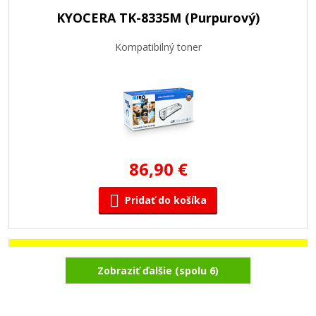
KYOCERA TK-8335M (Purpurový)
Kompatibilný toner
86,90 €
Pridať do košíka
KYOCERA TK-8335Y (Žltý)
Zobraziť ďalšie (spolu 6)
Kompatibilný toner