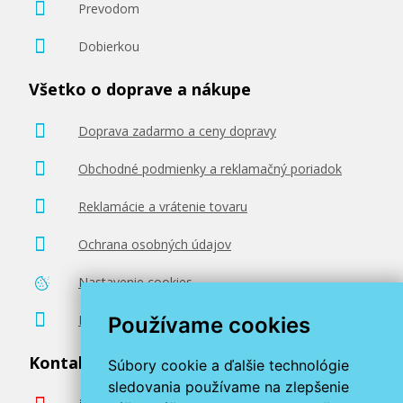
Prevodom
Dobierkou
Všetko o doprave a nákupe
Doprava zadarmo a ceny dopravy
Obchodné podmienky a reklamačný poriadok
Reklamácie a vrátenie tovaru
Ochrana osobných údajov
Nastavenie cookies
Poradenstvo zadarmo
Používame cookies
Kontaktujte nás
Súbory cookie a ďalšie technológie
sledovania používame na zlepšenie