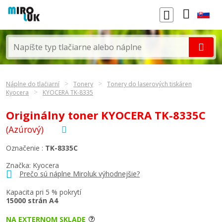
Náplne do tlačiarní
Tonery
Tonery do laserových tiskáren
Kyocera
KYOCERA TK-8335
Originálny toner KYOCERA TK-8335C
(Azúrový)
Označenie :
TK-8335C
Značka:
Kyocera
Prečo sú náplne Miroluk výhodnejšie?
Kapacita pri 5 % pokrytí
15000 strán A4
NA EXTERNOM SKLADE