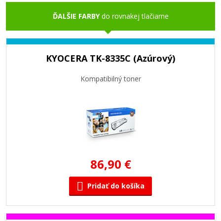
ĎALŠIE FARBY
do rovnakej tlačiarne
KYOCERA TK-8335C (Azúrový)
Kompatibilný toner
86,90 €
Pridať do košíka