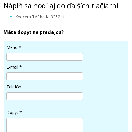
Náplň sa hodí aj do ďalších tlačiarní
Kyocera TASKalfa 3252 ci
Máte dopyt na predajcu?
86,90 €
Meno
*
Pridať do košíka
E-mail
*
KYOCERA TK-8335K (Čierny)
Telefón
Originálny toner
Dopyt
*