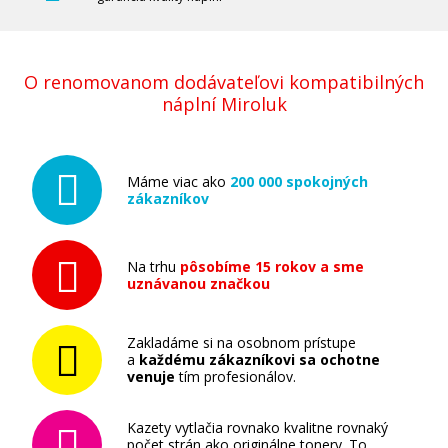
Pridať do košíka
O renomovanom dodávateľovi kompatibilných
KYOCERA TK-8335Y (Žltý)
náplní Miroluk
Originálny toner
Máme viac ako
200 000 spokojných
zákazníkov
Na trhu
pôsobíme 15 rokov a sme
uznávanou značkou
102,90 €
Zakladáme si na osobnom prístupe
Pridať do košíka
a
každému zákazníkovi sa ochotne
venuje
tím profesionálov.
Kazety vytlačia rovnako kvalitne rovnaký
počet strán ako originálne tonery. To