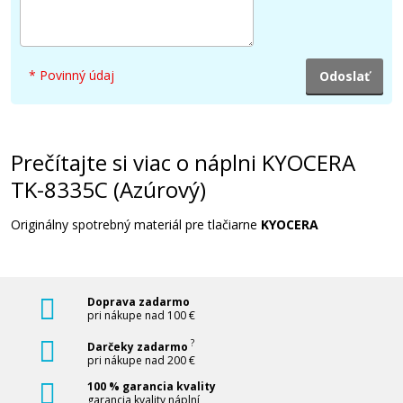
65,90 €
* Povinný údaj
Pridať do košíka
Prečítajte si viac o náplni KYOCERA
KYOCERA TK-8335M (Purpurový)
TK-8335C (Azúrový)
Originálny toner
Originálny spotrebný materiál pre tlačiarne
KYOCERA
Doprava zadarmo
pri nákupe nad 100 €
?
Darčeky zadarmo
pri nákupe nad 200 €
102,90 €
100 % garancia kvality
garancia kvality náplní