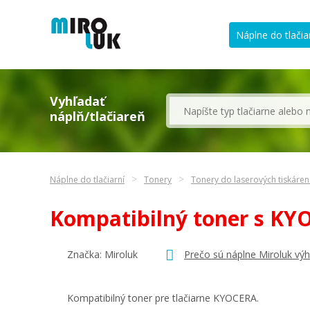
Náplne do tlačia
Vyhľadať
náplň/tlačiareň
Náplne do tlačiarní
Tonery
Tonery do laserových tiskáre
Kompatibilný toner s K
Značka: Miroluk
Prečo sú náplne Miroluk vý
Kompatibilný toner pre tlačiarne KYOCERA.