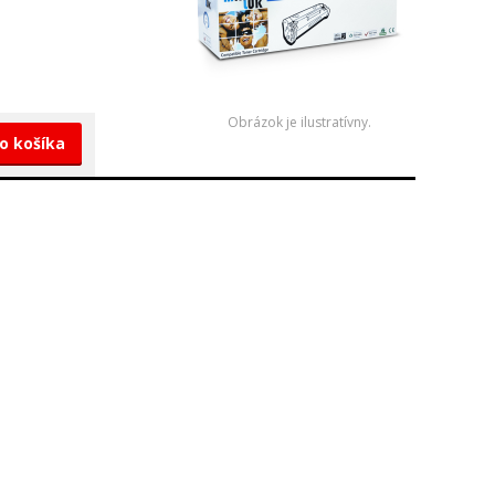
Obrázok je ilustratívny.
do košíka