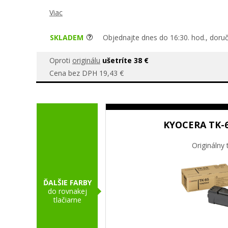
Viac
SKLADEM
Objednajte dnes do 16:30. hod., doru
Oproti
originálu
ušetríte 38 €
Cena bez DPH 19,43 €
KYOCERA TK-65
Originálny 
ĎALŠIE FARBY
do rovnakej
tlačiarne