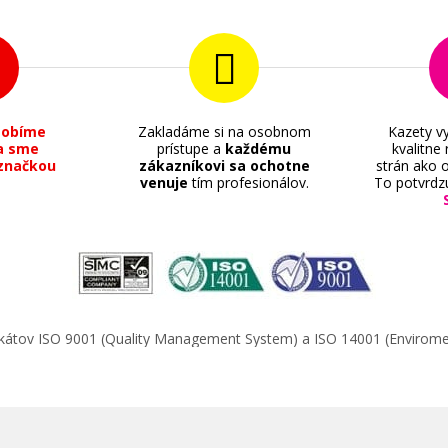
sobíme
Zakladáme si na osobnom
Kazety vy
a sme
prístupe a
každému
kvalitne
značkou
zákazníkovi sa ochotne
strán ako o
venuje
tím profesionálov.
To potvrdz
ifikátov ISO 9001 (Quality Management System) a ISO 14001 (Enviro