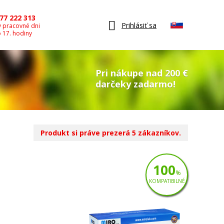
77 222 313
Prihlásiť sa
v pracovné dni
o 17. hodiny
Pri nákupe nad 200 €
darčeky zadarmo!
Produkt si práve prezerá 5 zákazníkov.
100
%
KOMPATIBILNÉ