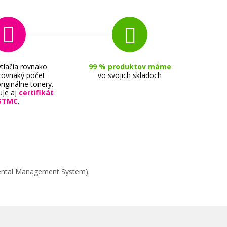
tlačia rovnako
99 % produktov máme
 rovnaký počet
vo svojich skladoch
riginálne tonery.
uje aj
certifikát
STMC
.
mental Management System).