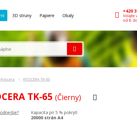
+420 3
rní
3D struny
Papiere
Obaly
Volajte 
od 8. d
n Kyocera
KYOCERA TK-65
YOCERA TK-65
(Čierny)
Kapacita pri 5 % pokrytí
hodnejšie?
20000 strán A4