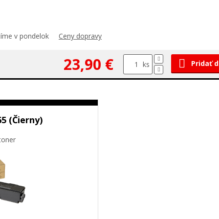
číme v pondelok
Ceny dopravy
23,90 €
Pridať 
ks
 (Čierny)
toner