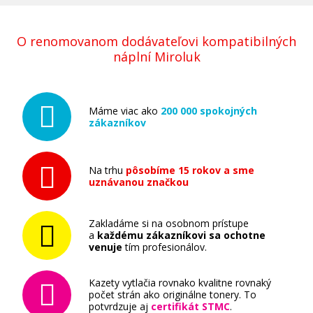
O renomovanom dodávateľovi kompatibilných
náplní Miroluk
Máme viac ako
200 000 spokojných
zákazníkov
Na trhu
pôsobíme 15 rokov a sme
uznávanou značkou
Zakladáme si na osobnom prístupe
a
každému zákazníkovi sa ochotne
venuje
tím profesionálov.
Kazety vytlačia rovnako kvalitne rovnaký
počet strán ako originálne tonery. To
potvrdzuje aj
certifikát STMC
.