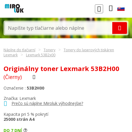
Náplne do tlačiarní
Tonery
Tonery do laserových tiskáren
Lexmark
Lexmark 53B2x00
Originálny toner Lexmark 53B2H00
(Čierny)
Označenie :
53B2H00
Značka:
Lexmark
Prečo sú náplne Miroluk výhodnejšie?
Kapacita pri 5 % pokrytí
25000 strán A4
DO 7 DNÍ