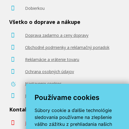
Dobierkou
Všetko o doprave a nákupe
Doprava zadarmo a ceny dopravy
Obchodné podmienky a reklamačný poriadok
Reklamácie a vrátenie tovaru
Ochrana osobných údajov
Nastavenie cookies
Poradenstvo zadarmo
Používame cookies
Kontaktujte nás
Súbory cookie a ďalšie technológie
sledovania používame na zlepšenie
info@miroluk.sk
vášho zážitku z prehliadania našich