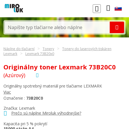
Náplne do tlačiarní
Tonery
Tonery do laserových tiskáren
Lexmark
Lexmark 73B20x0
Originálny toner Lexmark 73B20C0
(Azúrový)
Originálny spotrebný materiál pre tlačiarne LEXMARK
Viac
Označenie :
73B20C0
Značka:
Lexmark
Prečo sú náplne Miroluk výhodnejšie?
Kapacita pri 5 % pokrytí
15000 strán A4