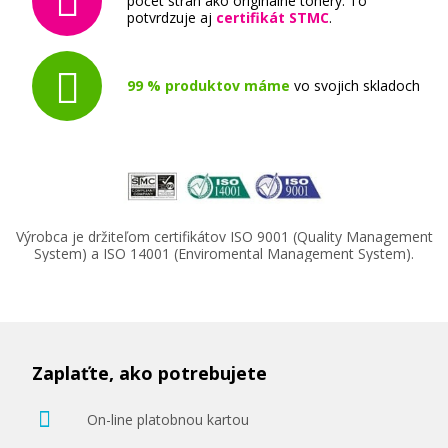
počet strán ako originálne tonery. To
potvrdzuje aj
certifikát STMC
.
99 % produktov máme
vo svojich skladoch
Výrobca je držiteľom certifikátov ISO 9001 (Quality Management
System) a ISO 14001 (Enviromental Management System).
Zaplaťte, ako potrebujete
On-line platobnou kartou