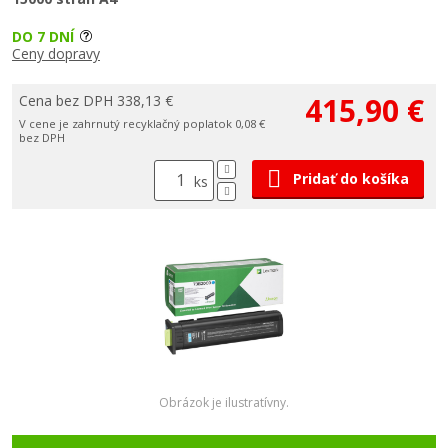
DO 7 DNÍ
Ceny dopravy
415,90 €
Cena bez DPH 338,13 €
V cene je zahrnutý recyklačný poplatok 0,08 €
bez DPH
Pridať do košíka
ks
Obrázok je ilustratívny.