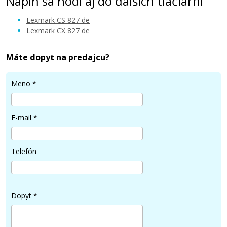
Náplň sa hodí aj do ďalších tlačiarní
Lexmark CS 827 de
Lexmark CX 827 de
Máte dopyt na predajcu?
415,90 €
Meno
*
Pridať do košíka
E-mail
*
Telefón
Dopyt
*