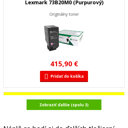
Lexmark 73B20M0 (Purpurový)
Originálny toner
415,90 €
Pridať do košíka
Lexmark 73B20Y0 (Žltý)
Zobraziť ďalšie (spolu 3)
Originálny toner