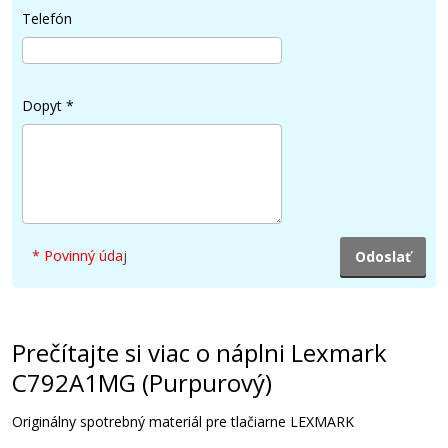
Telefón
391,90 €
Pridať do košíka
Dopyt
*
Lexmark X792X1YG (Žltý)
Originálny toner
* Povinný údaj
Prečítajte si viac o náplni Lexmark
C792A1MG (Purpurový)
405,90 €
Originálny spotrebný materiál pre tlačiarne LEXMARK
Pridať do košíka