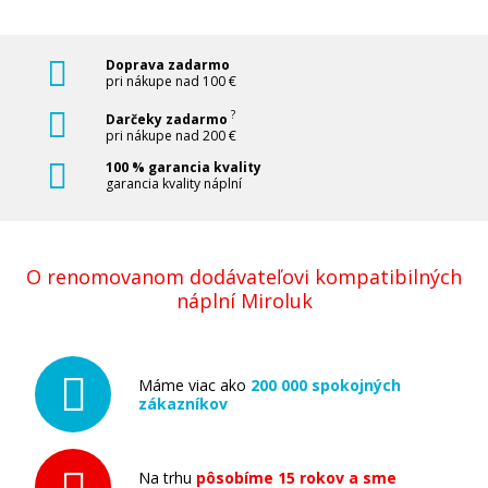
Doprava zadarmo
pri nákupe nad 100 €
Lexmark C792A1CG (Azúrový)
?
Darčeky zadarmo
pri nákupe nad 200 €
Originálny toner
100 % garancia kvality
garancia kvality náplní
O renomovanom dodávateľovi kompatibilných
náplní Miroluk
416,90 €
Pridať do košíka
Máme viac ako
200 000 spokojných
zákazníkov
Lexmark C792A1YG (Žltý)
Na trhu
pôsobíme 15 rokov a sme