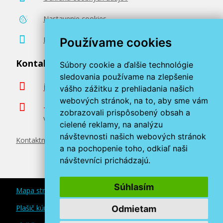
Nastavenie cookies
Poradenstvo zadarmo
Používame cookies
Kontaktujte nás
Súbory cookie a ďalšie technológie
sledovania používame na zlepšenie
info@miroluk.sk
vášho zážitku z prehliadania našich
webových stránok, na to, aby sme vám
+420 377 222 313
zobrazovali prispôsobený obsah a
Volajte v pracovné dni od 8. do 17. hod.
cielené reklamy, na analýzu
návštevnosti našich webových stránok
Kontaktné údaje
a na pochopenie toho, odkiaľ naši
návštevníci prichádzajú.
Súhlasím
Mapa stránok
Plašič kún a myší
Odmietam