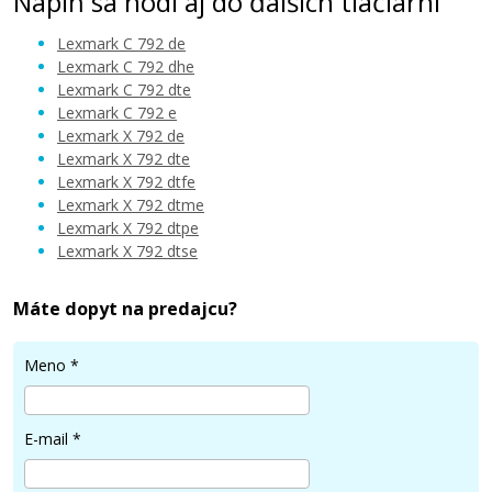
Náplň sa hodí aj do ďalších tlačiarní
Lexmark C 792 de
Lexmark C 792 dhe
Lexmark C 792 dte
Lexmark C 792 e
276,90 €
Lexmark X 792 de
Lexmark X 792 dte
Lexmark X 792 dtfe
Pridať do košíka
Lexmark X 792 dtme
Lexmark X 792 dtpe
Lexmark X 792 dtse
Lexmark X792X1KG (Čierny)
Máte dopyt na predajcu?
Originálny toner
Meno
*
E-mail
*