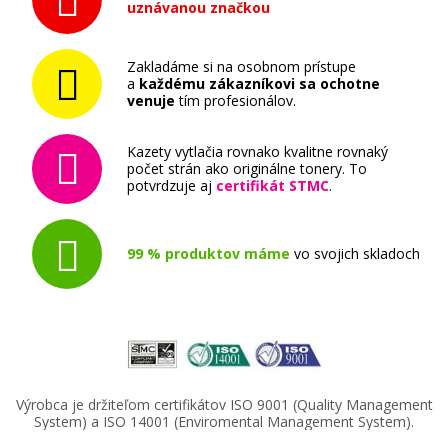
uznávanou značkou
Originálny toner
Zakladáme si na osobnom prístupe
a
každému zákazníkovi sa ochotne
venuje
tím profesionálov.
Kazety vytlačia rovnako kvalitne rovnaký
počet strán ako originálne tonery. To
potvrdzuje aj
certifikát STMC
.
416,90 €
Pridať do košíka
99 % produktov máme
vo svojich skladoch
Lexmark X792X1MG (Purpurový)
Originálny toner
Výrobca je držiteľom certifikátov ISO 9001 (Quality Management
System) a ISO 14001 (Enviromental Management System).