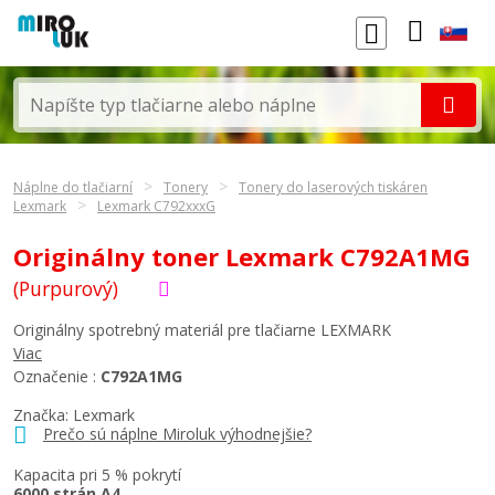
Náplne do tlačiarní
Tonery
Tonery do laserových tiskáren
Lexmark
Lexmark C792xxxG
Originálny toner Lexmark C792A1MG
(Purpurový)
Originálny spotrebný materiál pre tlačiarne LEXMARK
Viac
Označenie :
C792A1MG
Značka:
Lexmark
Prečo sú náplne Miroluk výhodnejšie?
Kapacita pri 5 % pokrytí
6000 strán A4