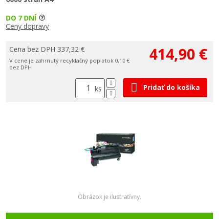
DO 7 DNÍ
Ceny dopravy
414,90 €
Cena bez DPH 337,32 €
V cene je zahrnutý recyklačný poplatok 0,10 €
bez DPH
Pridať do košíka
ks
Obrázok je ilustratívny.