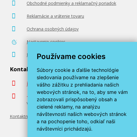
Obchodné podmienky a reklamačný poriadok
Reklamácie a vrátenie tovaru
Ochrana osobných údajov
Nastavenie cookies
Poradenstvo zadarmo
Používame cookies
Kontaktujte nás
Súbory cookie a ďalšie technológie
sledovania používame na zlepšenie
info@miroluk.sk
vášho zážitku z prehliadania našich
webových stránok, na to, aby sme vám
+420 377 222 313
zobrazovali prispôsobený obsah a
Volajte v pracovné dni od 8. do 17. hod.
cielené reklamy, na analýzu
návštevnosti našich webových stránok
Kontaktné údaje
a na pochopenie toho, odkiaľ naši
návštevníci prichádzajú.