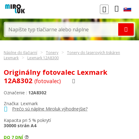
Náplne do tlačiarní
Tonery
Tonery do laserových tiskáren
Lexmark
Lexmark 12A8300
Originálny fotovalec Lexmark
12A8302
(fotovalec)
Označenie :
12A8302
Značka:
Lexmark
Prečo sú náplne Miroluk výhodnejšie?
Kapacita pri 5 % pokrytí
30000 strán A4
DO 7 DNÍ