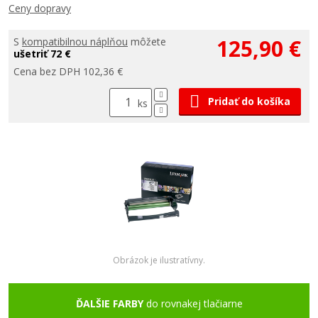
Ceny dopravy
125,90 €
S
kompatibilnou náplňou
môžete
ušetriť 72 €
Cena bez DPH 102,36 €
Pridať do košíka
ks
Obrázok je ilustratívny.
ĎALŠIE FARBY
do rovnakej tlačiarne