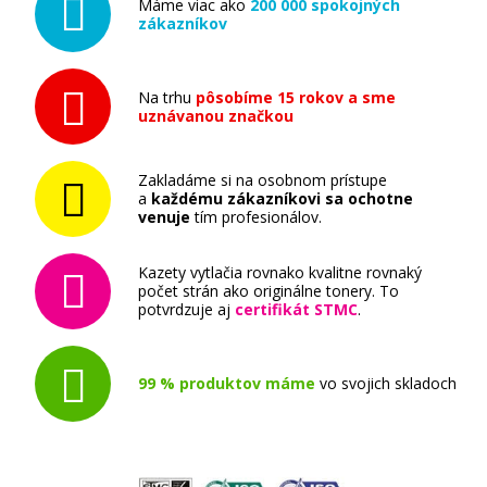
Máme viac ako
200 000 spokojných
zákazníkov
Na trhu
pôsobíme 15 rokov a sme
uznávanou značkou
Zakladáme si na osobnom prístupe
a
každému zákazníkovi sa ochotne
venuje
tím profesionálov.
Kazety vytlačia rovnako kvalitne rovnaký
počet strán ako originálne tonery. To
potvrdzuje aj
certifikát STMC
.
99 % produktov máme
vo svojich skladoch