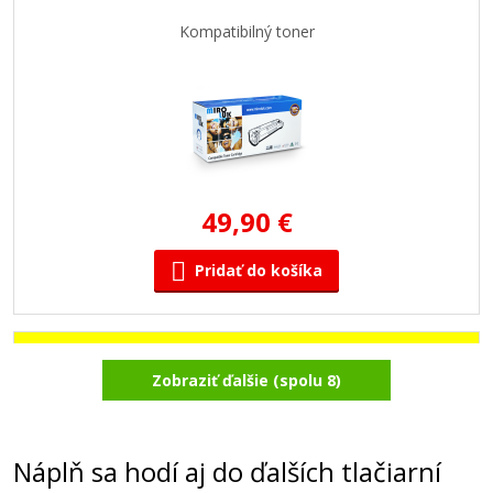
Kompatibilný toner
49,90 €
Pridať do košíka
Minolta A0V305H/A0V306H (Žltý)
Zobraziť ďalšie (spolu 8)
Kompatibilný toner
Náplň sa hodí aj do ďalších tlačiarní