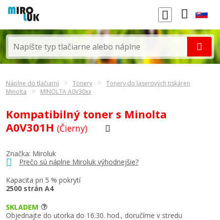
Náplne do tlačiarní
Tonery
Tonery do laserových tiskáren
Minolta
MINOLTA A0V30xx
Kompatibilný toner s Minolta
A0V301H
(Čierny)
Značka: Miroluk
Prečo sú náplne Miroluk výhodnejšie?
Kapacita pri 5 % pokrytí
2500 strán A4
SKLADEM
Objednajte do utorka do 16:30. hod., doručíme v stredu