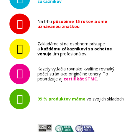
zákazníkov
Originálny toner
Na trhu
pôsobíme 15 rokov a sme
uznávanou značkou
Zakladáme si na osobnom prístupe
a
každému zákazníkovi sa ochotne
109,90 €
venuje
tím profesionálov.
Pridať do košíka
Kazety vytlačia rovnako kvalitne rovnaký
počet strán ako originálne tonery. To
potvrdzuje aj
certifikát STMC
.
Minolta A0V30NH (Farebné) multipack
99 % produktov máme
vo svojich skladoch
Súprava originálnych tonerov