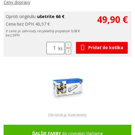
Ceny dopravy
49,90 €
Oproti originálu
ušetríte 66 €
Cena bez DPH 40,57 €
V cene je zahrnutý recyklačný poplatok 0,08 €
bez DPH
Pridať do košíka
ks
Obrázok je ilustratívny.
ĎALŠIE FARBY
do rovnakej tlačiarne