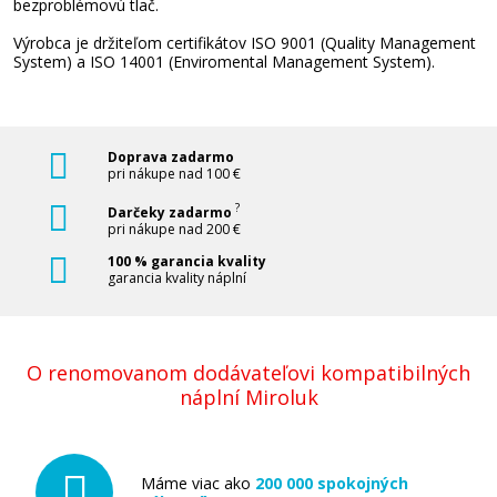
bezproblémovú tlač.
Výrobca je držiteľom certifikátov ISO 9001 (Quality Management
System) a ISO 14001 (Enviromental Management System).
Minolta A0V305H/A0V306H (Žltý)
Originálny toner
Doprava zadarmo
pri nákupe nad 100 €
?
Darčeky zadarmo
pri nákupe nad 200 €
100 % garancia kvality
garancia kvality náplní
105,90 €
Pridať do košíka
O renomovanom dodávateľovi kompatibilných
náplní Miroluk
Minolta A0V30AH/A0V30CH (Purpurový)
Máme viac ako
200 000 spokojných