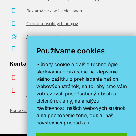
Reklamácie a vrátenie tovaru
Ochrana osobných údajov
Nastavenie cookies
Poradenstvo zadarmo
Používame cookies
Kontaktujte nás
Súbory cookie a ďalšie technológie
sledovania používame na zlepšenie
info@miroluk.sk
vášho zážitku z prehliadania našich
webových stránok, na to, aby sme vám
+420 377 222 313
zobrazovali prispôsobený obsah a
Volajte v pracovné dni od 8. do 17. hod.
cielené reklamy, na analýzu
návštevnosti našich webových stránok
Kontaktné údaje
a na pochopenie toho, odkiaľ naši
návštevníci prichádzajú.