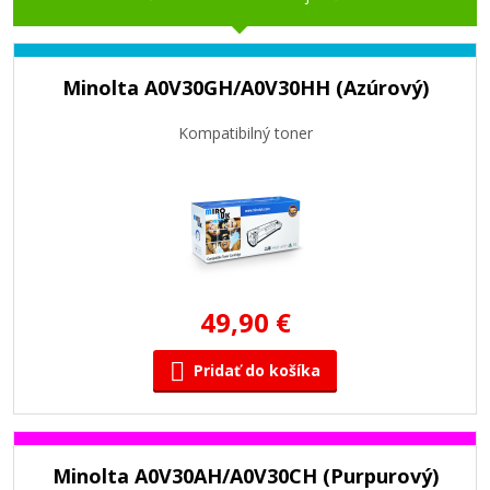
Minolta A0V30GH/A0V30HH (Azúrový)
Kompatibilný toner
49,90 €
Pridať do košíka
Minolta A0V30AH/A0V30CH (Purpurový)