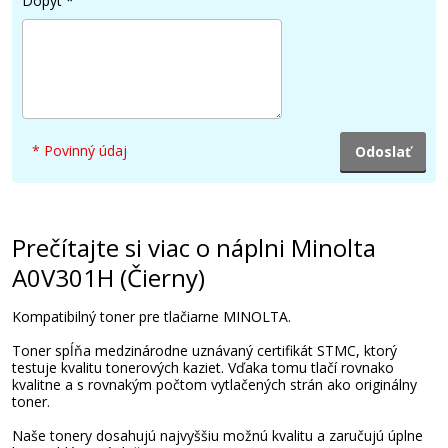
Dopyt
*
140,90 €
Pridať do košíka
* Povinný údaj
Minolta A0V30GH/A0V30HH (Azúrový)
Originálny toner
Prečítajte si viac o náplni Minolta
A0V301H (Čierny)
Kompatibilný toner pre tlačiarne MINOLTA.
Toner spĺňa medzinárodne uznávaný certifikát STMC, ktorý
105,90 €
testuje kvalitu tonerových kaziet. Vďaka tomu tlačí rovnako
kvalitne a s rovnakým počtom vytlačených strán ako originálny
toner.
Pridať do košíka
Naše tonery dosahujú najvyššiu možnú kvalitu a zaručujú úplne