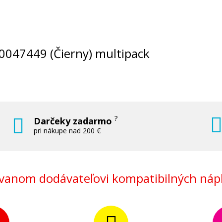
060047449 (Čierny) multipack
?
Darčeky zadarmo
pri nákupe nad 200 €
anom dodávateľovi kompatibilných nápl