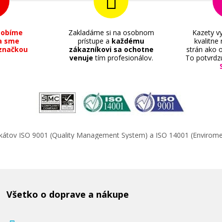
sobíme
Zakladáme si na osobnom
Kazety vy
a sme
prístupe a
každému
kvalitne
značkou
zákazníkovi sa ochotne
strán ako o
venuje
tím profesionálov.
To potvrdz
ifikátov ISO 9001 (Quality Management System) a ISO 14001 (Enviro
Všetko o doprave a nákupe