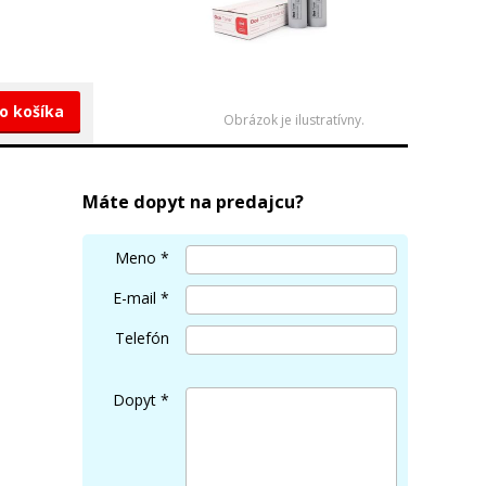
do košíka
Obrázok je ilustratívny.
Máte dopyt na predajcu?
Meno
*
E-mail
*
Telefón
Dopyt
*