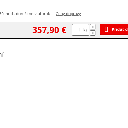
30. hod., doručíme v utorok
Ceny dopravy
357,90 €
Pridať 
ks
ní