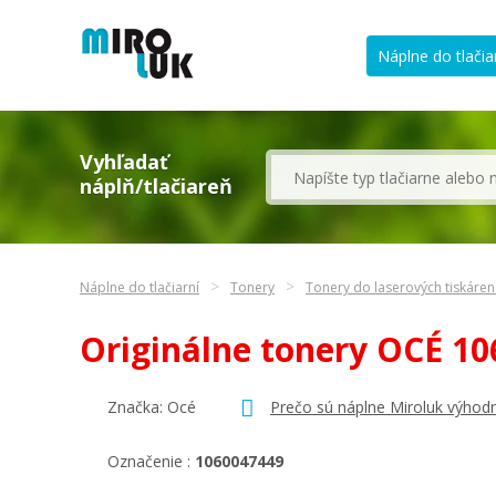
Náplne do tlačia
Vyhľadať
náplň/tlačiareň
Náplne do tlačiarní
Tonery
Tonery do laserových tiskáre
Originálne tonery OCÉ 1
Značka:
Océ
Prečo sú náplne Miroluk výhodn
Označenie :
1060047449