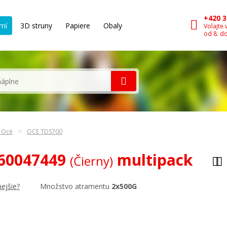
+420 3
rní
3D struny
Papiere
Obaly
Volajte 
od 8. d
n Océ
OCE TDS700
060047449
multipack
(Čierny)
Množstvo atramentu
2x500G
ejšie?