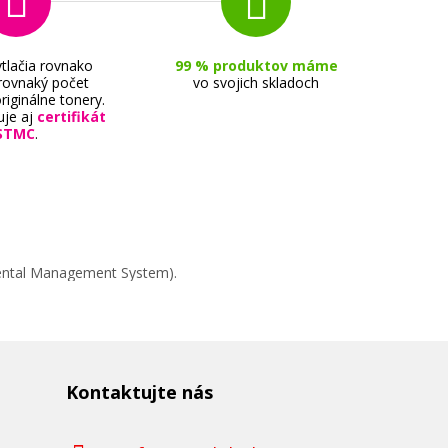
tlačia rovnako
99 % produktov máme
 rovnaký počet
vo svojich skladoch
riginálne tonery.
uje aj
certifikát
STMC
.
mental Management System).
Kontaktujte nás