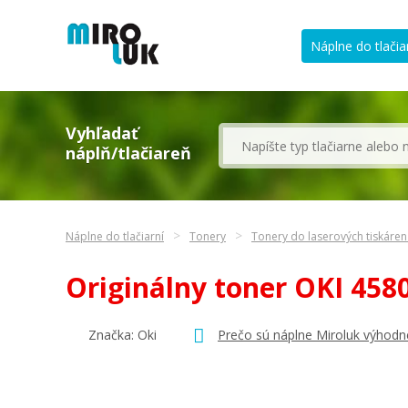
Náplne do tlačia
Vyhľadať
náplň/tlačiareň
Náplne do tlačiarní
Tonery
Tonery do laserových tiskáren
Originálny toner OKI 45
Značka:
Oki
Prečo sú náplne Miroluk výhodn