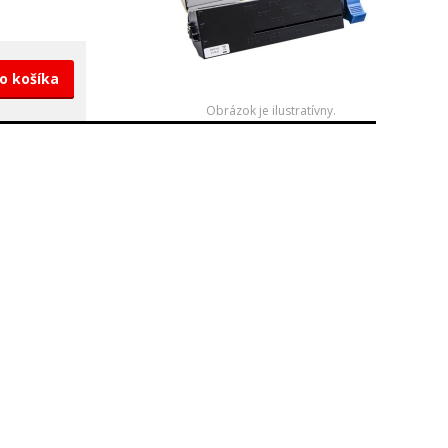
do košíka
Obrázok je ilustratívny.