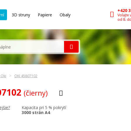
+420 3
rní
3D struny
Papiere
Obaly
Volajte 
od 8. d
 Oki
OKI 45807102
807102
(čierny)
Kapacita pri 5 % pokrytí
ejšie?
3000 strán A4