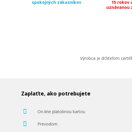
spokojných zákazníkov
15 rokov 
uznávanou 
Výrobca je držiteľom cert
Zaplaťte, ako potrebujete
On-line platobnou kartou
Prevodom