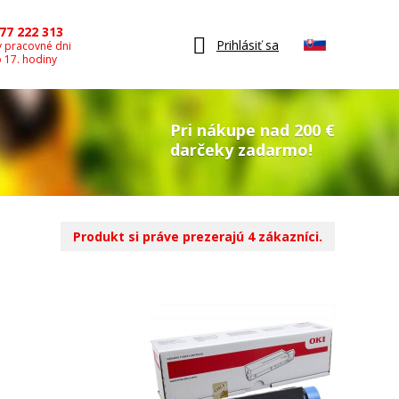
77 222 313
Prihlásiť sa
v pracovné dni
o 17. hodiny
Pri nákupe nad 200 €
darčeky zadarmo!
Produkt si práve prezerajú 4 zákazníci.