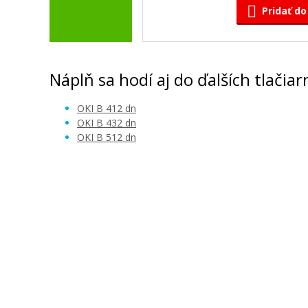
Pridať do
Náplň sa hodí aj do ďalších tlačiar
OKI B 412 dn
OKI B 432 dn
OKI B 512 dn