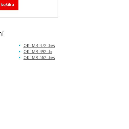
 košíka
ní
OKI MB 472 dnw
OKI MB 492 dn
OKI MB 562 dnw