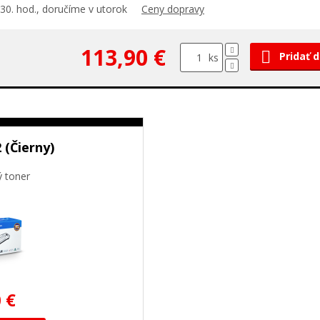
30. hod., doručíme v utorok
Ceny dopravy
113,90 €
Pridať 
ks
 (Čierny)
ý toner
 €