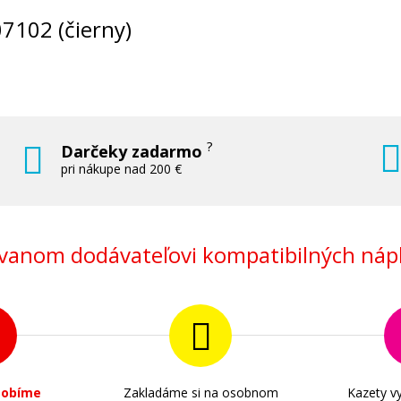
07102 (čierny)
?
Darčeky zadarmo
pri nákupe nad 200 €
anom dodávateľovi kompatibilných nápl
sobíme
Zakladáme si na osobnom
Kazety vy