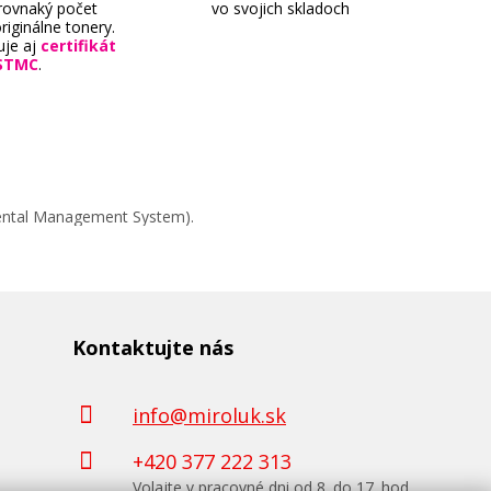
 rovnaký počet
vo svojich skladoch
riginálne tonery.
uje aj
certifikát
STMC
.
mental Management System).
Kontaktujte nás
info@miroluk.sk
+420 377 222 313
Volajte v pracovné dni od 8. do 17. hod.