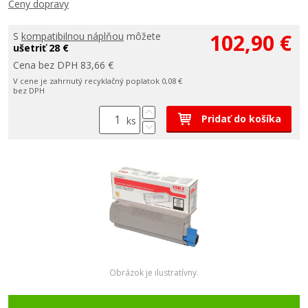
Ceny dopravy
102,90 €
S
kompatibilnou náplňou
môžete
ušetriť 28 €
Cena bez DPH 83,66 €
V cene je zahrnutý recyklačný poplatok 0,08 €
bez DPH
Pridať do košíka
ks
Obrázok je ilustratívny.