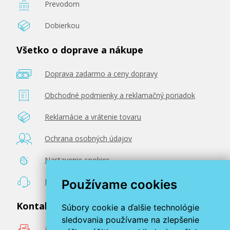
Prevodom
Dobierkou
Všetko o doprave a nákupe
131,90 €
Doprava zadarmo a ceny dopravy
Pridať do košíka
Obchodné podmienky a reklamačný poriadok
Reklamácie a vrátenie tovaru
OKI 46507507 (Azúrový)
Ochrana osobných údajov
Originálny toner
Nastavenie cookies
Poradenstvo zadarmo
Používame cookies
Kontaktujte nás
Súbory cookie a ďalšie technológie
sledovania používame na zlepšenie
info@miroluk.sk