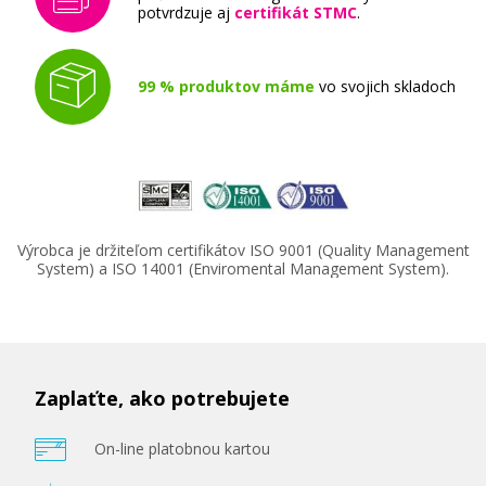
potvrdzuje aj
certifikát STMC
.
Originální fotoválec
99 % produktov máme
vo svojich skladoch
131,90 €
Výrobca je držiteľom certifikátov ISO 9001 (Quality Management
Pridať do košíka
System) a ISO 14001 (Enviromental Management System).
Originálny fotovalec OKI 46507305 (Žltý
fotovalec)
Zaplaťte, ako potrebujete
Originální fotoválec
On-line platobnou kartou