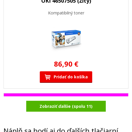
OKI 46507505 (Žltý)
Kompatibilný toner
86,90 €
Pridať do košíka
OKI 46507506 (Purpurový)
Zobraziť ďalšie (spolu 11)
Kompatibilný toner
Náplň sa hodí aj do ďalších tlačiarní