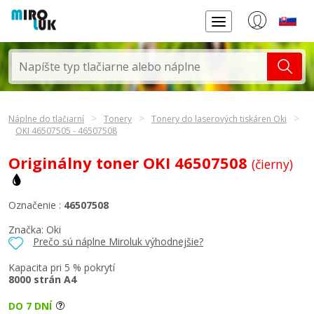
Náplne do tlačiarní
Tonery
Tonery do laserových tiskáren Oki
OKI 46507505 - 46507508
Originálny toner OKI 46507508
(čierny)
Označenie :
46507508
Značka:
Oki
Prečo sú náplne Miroluk výhodnejšie?
Kapacita pri 5 % pokrytí
8000 strán A4
DO 7 DNÍ