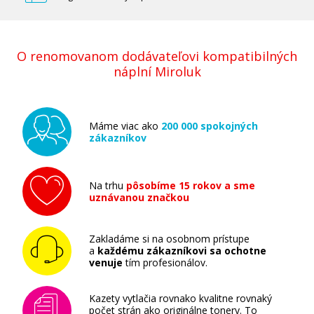
Originálny fotovalec OKI 46507307
O renomovanom dodávateľovi kompatibilných
(Azúrový fotovalec)
náplní Miroluk
Originální fotoválec
Máme viac ako
200 000 spokojných
zákazníkov
Na trhu
pôsobíme 15 rokov a sme
uznávanou značkou
131,90 €
Pridať do košíka
Zakladáme si na osobnom prístupe
a
každému zákazníkovi sa ochotne
venuje
tím profesionálov.
Originálny fotovalec OKI 46507306
Kazety vytlačia rovnako kvalitne rovnaký
(Purpurový fotovalec)
počet strán ako originálne tonery. To