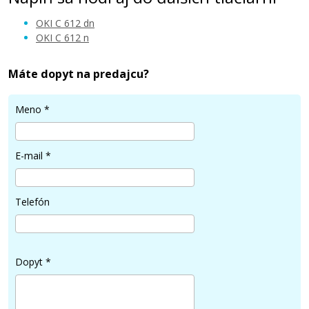
OKI C 612 dn
OKI C 612 n
Máte dopyt na predajcu?
86,90 €
Meno
*
Pridať do košíka
E-mail
*
OKI 46507507 (Azúrový)
Telefón
Kompatibilný toner
Dopyt
*