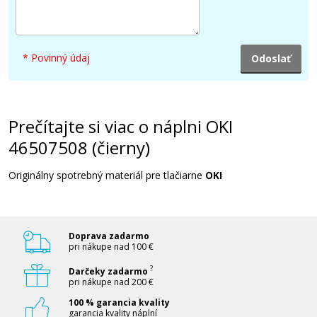
86,90 €
Pridať do košíka
* Povinný údaj
Originálny fotovalec OKI 46507308 (Čierny
Prečítajte si viac o náplni OKI
fotovalec)
46507508 (čierny)
Originální fotoválec
Originálny spotrebný materiál pre tlačiarne
OKI
Doprava zadarmo
pri nákupe nad 100 €
92,90 €
?
Darčeky zadarmo
pri nákupe nad 200 €
100 % garancia kvality
Pridať do košíka
garancia kvality náplní