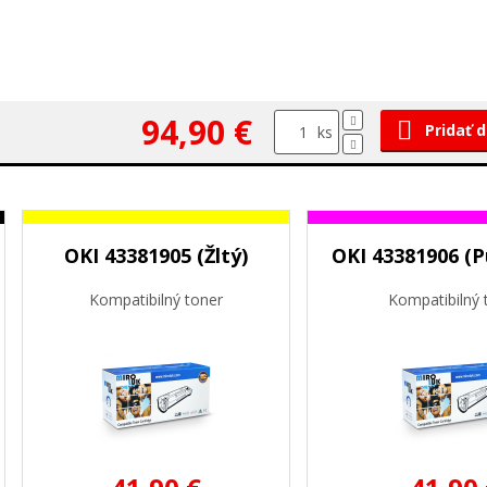
94,90 €
Pridať 
ks
OKI 43381905 (Žltý)
OKI 43381906 (P
Kompatibilný toner
Kompatibilný 