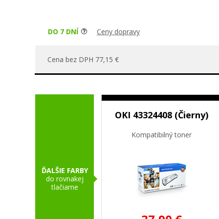
DO 7 DNÍ
Ceny dopravy
Cena bez DPH 77,15 €
OKI 43324408 (Čierny)
Kompatibilný toner
ĎALŠIE FARBY
do rovnakej
tlačiarne