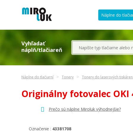
Náplne do tlačia
Vyhľadať
náplň/tlačiareň
Náplne do tlačiarní
Tonery
Tonery do laserových tiskáren
Originálny fotovalec OKI
Prečo sú náplne Miroluk výhodnejšie?
Označenie :
43381708