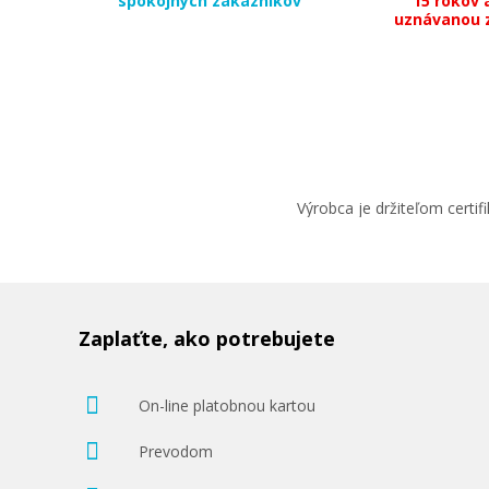
spokojných zákazníkov
15 rokov 
uznávanou 
Výrobca je držiteľom cert
Zaplaťte, ako potrebujete
On-line platobnou kartou
Prevodom