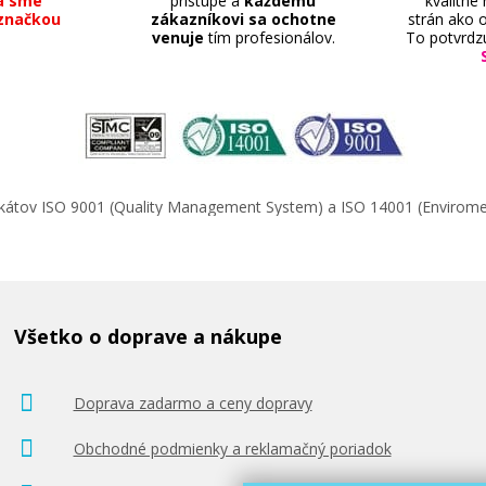
a sme
prístupe a
každému
kvalitne
značkou
zákazníkovi sa ochotne
strán ako o
venuje
tím profesionálov.
To potvrdz
ifikátov ISO 9001 (Quality Management System) a ISO 14001 (Enviro
Všetko o doprave a nákupe
Doprava zadarmo a ceny dopravy
Obchodné podmienky a reklamačný poriadok