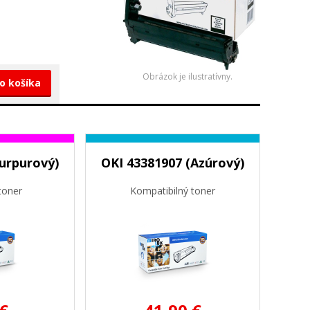
Obrázok je ilustratívny.
do košíka
urpurový)
OKI 43381907 (Azúrový)
toner
Kompatibilný toner