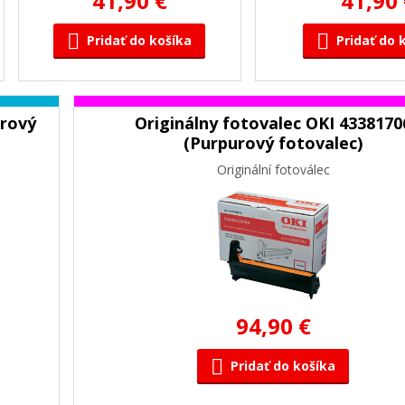
41,90 €
41,90
Pridať do košíka
Pridať do 
úrový
Originálny fotovalec OKI 4338170
(Purpurový fotovalec)
Originální fotoválec
94,90 €
Pridať do košíka