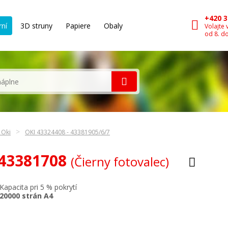
+420 3
rní
3D struny
Papiere
Obaly
Volajte 
od 8. d
 Oki
OKI 43324408 - 43381905/6/7
 43381708
(Čierny fotovalec)
Kapacita pri 5 % pokrytí
20000 strán A4