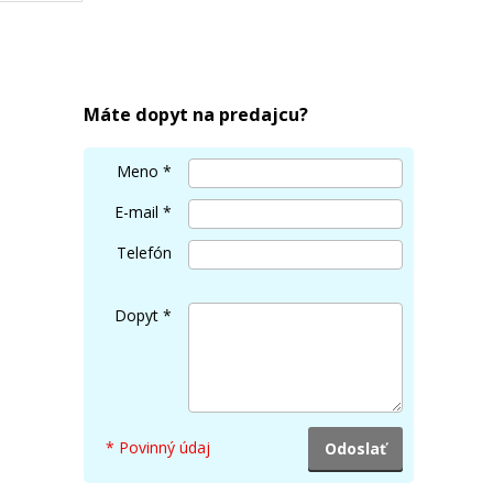
OKI 43324408 (Čierny)
Originálny toner
Máte dopyt na predajcu?
Meno
*
E-mail
*
Telefón
148,90 €
Dopyt
*
Pridať do košíka
* Povinný údaj