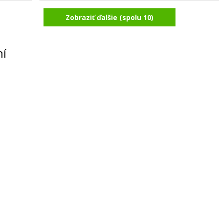
Zobraziť ďalšie (spolu 10)
ltý
OKI 43381906 (Purpurový)
Originálny toner
ní
136,90 €
Pridať do košíka
3412