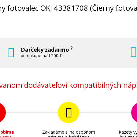
álny fotovalec OKI 43381708 (Čierny fotova
?
Darčeky zadarmo
pri nákupe nad 200 €
anom dodávateľovi kompatibilných nápl
sobíme
Zakladáme si na osobnom
Kazety vy