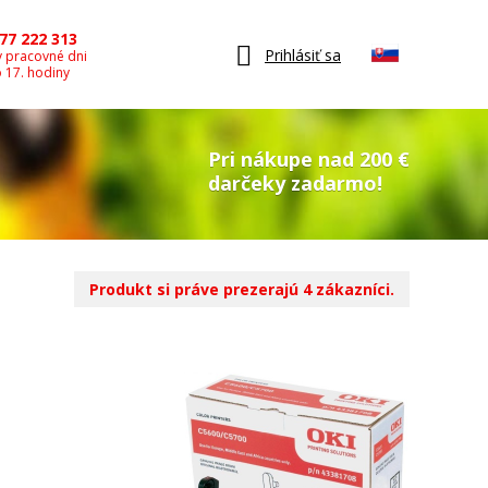
77 222 313
Prihlásiť sa
v pracovné dni
o 17. hodiny
Pri nákupe nad 200 €
darčeky zadarmo!
Produkt si práve prezerajú 4 zákazníci.