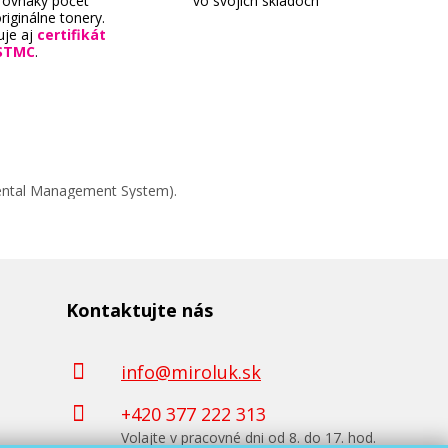
 rovnaký počet
vo svojich skladoch
riginálne tonery.
uje aj
certifikát
STMC
.
mental Management System).
Kontaktujte nás
info@miroluk.sk
+420 377 222 313
Volajte v pracovné dni od 8. do 17. hod.