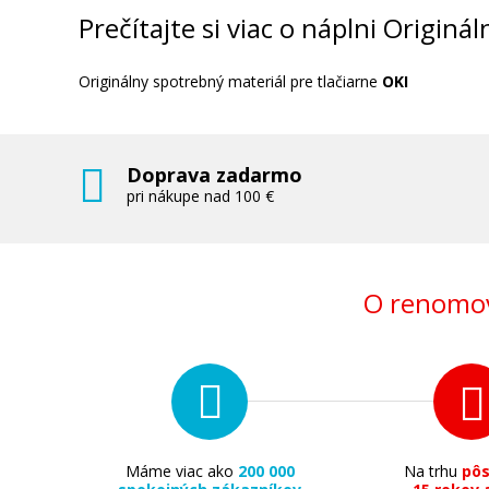
Originálny toner
Prečítajte si viac o náplni Origin
Originálny spotrebný materiál pre tlačiarne
OKI
Doprava zadarmo
161,90 €
pri nákupe nad 100 €
Pridať do košíka
O renomov
Máme viac ako
200 000
Na trhu
pô