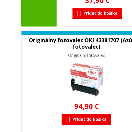
37,90 €
Pridať do košíka
Originálny fotovalec OKI 43381707 (Az
fotovalec)
Originální fotoválec
94,90 €
Pridať do košíka