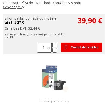
Objednajte zítra do 16:30. hod., doručíme v stredu
Ceny dopravy
39,90 €
S
kompatibilnou náplňou
môžete
ušetriť 27 €
Cena bez DPH 32,44 €
V cene je zahrnutý recyklačný poplatok 0,08 €
bez DPH
Pridať do košíka
ks
Obrázok je ilustratívny.