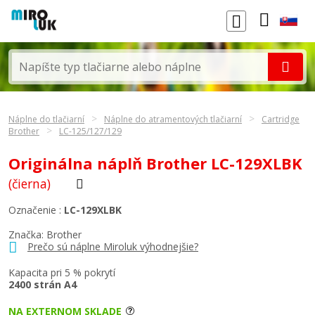
Náplne do tlačiarní
Náplne do atramentových tlačiarní
Cartridge
Brother
LC-125/127/129
Originálna náplň Brother LC-129XLBK
(čierna)
Označenie :
LC-129XLBK
Značka:
Brother
Prečo sú náplne Miroluk výhodnejšie?
Kapacita pri 5 % pokrytí
2400 strán A4
NA EXTERNOM SKLADE