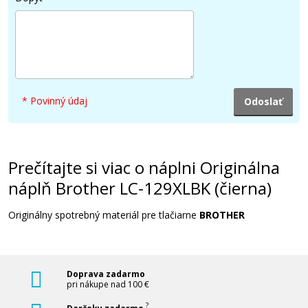
8,90 €
Pridať do košíka
* Povinný údaj
Kompatibilná náplň s Brother LC-129XLBK
(čierna)
Kompatibilná náplň
Prečítajte si viac o náplni Originálna
náplň Brother LC-129XLBK (čierna)
Originálny spotrebný materiál pre tlačiarne
BROTHER
Doprava zadarmo
12,90 €
pri nákupe nad 100 €
?