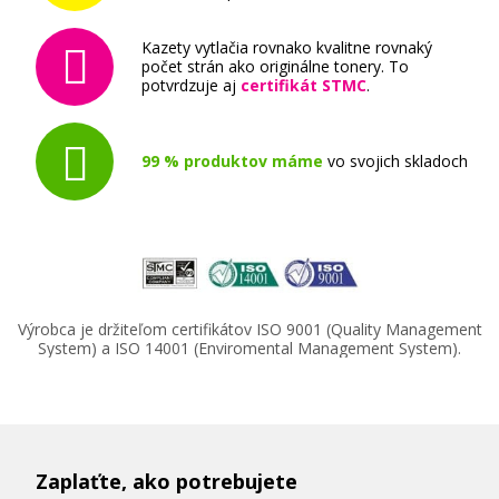
125
Kazety vytlačia rovnako kvalitne rovnaký
Súprava kompatibilných náplní
počet strán ako originálne tonery. To
potvrdzuje aj
certifikát STMC
.
99 % produktov máme
vo svojich skladoch
16,90 €
Pridať do košíka
Výrobca je držiteľom certifikátov ISO 9001 (Quality Management
System) a ISO 14001 (Enviromental Management System).
Sada kompatibilných náplní s Brother LC-
129XLVALBP
Súprava kompatibilných náplní
Zaplaťte, ako potrebujete