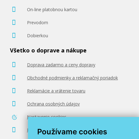
On-line platobnou kartou
Prevodom
Dobierkou
28,90 €
Všetko o doprave a nákupe
Pridať do košíka
Doprava zadarmo a ceny dopravy
Obchodné podmienky a reklamačný poriadok
Originálna náplň Brother LC-125XLC
(Azúrová)
Reklamácie a vrátenie tovaru
Originálna náplň
Ochrana osobných údajov
Nastavenie cookies
Poradenstvo zadarmo
Používame cookies