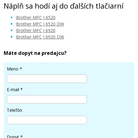
Náplň sa hodí aj do ďalších tlačiarní
Brother MFC J 6520
Brother MFC J 6520 DW
Brother MFC J 6920
Brother MFC J 6920 DW
6,90 €
Máte dopyt na predajcu?
Pridať do košíka
Meno
*
Kompatibilná náplň s Brother LC-127XLBK
E-mail
*
(čierna)
Kompatibilná náplň
Telefón
Dopyt
*