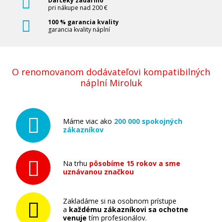
Darčeky zadarmo
Pridať do košíka
pri nákupe nad 200 €
100 % garancia kvality
garancia kvality náplní
Sada kompatibilných náplní s Brother LC-
127XLBK (čierna)
O renomovanom dodávateľovi kompatibilných
Súprava kompatibilných náplní
náplní Miroluk
Máme viac ako
200 000 spokojných
zákazníkov
14,90 €
Na trhu
pôsobíme 15 rokov a sme
uznávanou značkou
Pridať do košíka
Zakladáme si na osobnom prístupe
a
každému zákazníkovi sa ochotne
venuje
tím profesionálov.
Sada kompatibilných náplní s Brother LC-