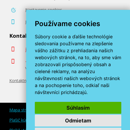
51,90 €
Nastavenie cookies
Poradenstvo zadarmo
Používame cookies
Pridať do košíka
Kontaktujte nás
Súbory cookie a ďalšie technológie
sledovania používame na zlepšenie
info@miroluk.sk
vášho zážitku z prehliadania našich
webových stránok, na to, aby sme vám
+420 377 222 313
zobrazovali prispôsobený obsah a
Volajte v pracovné dni od 8. do 17. hod.
cielené reklamy, na analýzu
návštevnosti našich webových stránok
Kontaktné údaje
a na pochopenie toho, odkiaľ naši
návštevníci prichádzajú.
Súhlasím
Mapa stránok
Plašič kún a myší
Odmietam