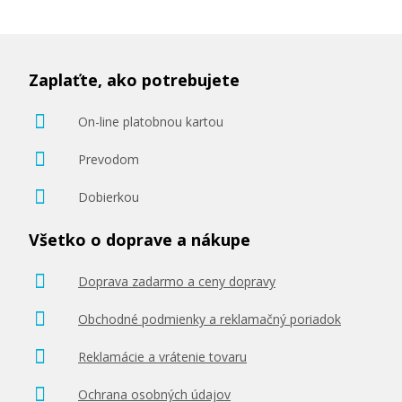
Zaplaťte, ako potrebujete
11,90 €
On-line platobnou kartou
Pridať do košíka
Prevodom
Dobierkou
Všetko o doprave a nákupe
Sada originálných náplň Brother LC-980
Súprava originálnych náplní
Doprava zadarmo a ceny dopravy
Obchodné podmienky a reklamačný poriadok
Reklamácie a vrátenie tovaru
Ochrana osobných údajov