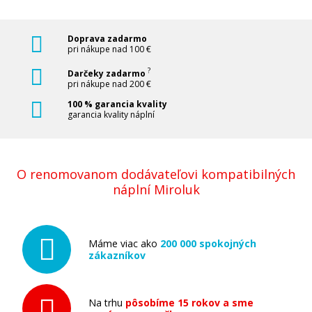
Pridať do košíka
Doprava zadarmo
pri nákupe nad 100 €
Originálna náplň Brother LC-980C
?
Darčeky zadarmo
(Azúrová)
pri nákupe nad 200 €
Originálna náplň
100 % garancia kvality
garancia kvality náplní
O renomovanom dodávateľovi kompatibilných
náplní Miroluk
11,90 €
Máme viac ako
200 000 spokojných
Pridať do košíka
zákazníkov
Na trhu
pôsobíme 15 rokov a sme
Originálna náplň Brother LC-980M