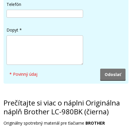
Telefón
4,90 €
Pridať do košíka
Dopyt
*
Sada kompatibilných náplní s Brother LC-
980
Súprava kompatibilných náplní
* Povinný údaj
Prečítajte si viac o náplni Originálna
náplň Brother LC-980BK (čierna)
14,90 €
Originálny spotrebný materiál pre tlačiarne
BROTHER