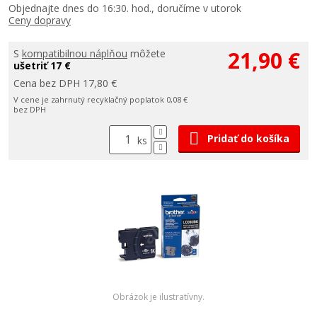
Objednajte dnes do 16:30. hod., doručíme v utorok
Ceny dopravy
21,90 €
S
kompatibilnou náplňou
môžete
ušetriť 17 €
Cena bez DPH 17,80 €
V cene je zahrnutý recyklačný poplatok 0,08 €
bez DPH
Pridať do košíka
ks
Obrázok je ilustratívny.