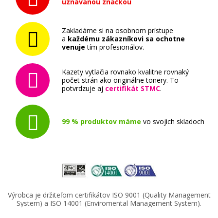
uznávanou značkou
(Purpurová)
Originálna náplň
Zakladáme si na osobnom prístupe
a
každému zákazníkovi sa ochotne
venuje
tím profesionálov.
Kazety vytlačia rovnako kvalitne rovnaký
počet strán ako originálne tonery. To
potvrdzuje aj
certifikát STMC
.
11,90 €
99 % produktov máme
vo svojich skladoch
Pridať do košíka
Originálna náplň Brother LC-980Y (Žltá)
Výrobca je držiteľom certifikátov ISO 9001 (Quality Management
Originálna náplň
System) a ISO 14001 (Enviromental Management System).