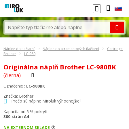
Náplne do tlačiarní
Náplne do atramentových tlačiarní
Cartridge
Brother
LC-980
Originálna náplň Brother LC-980BK
(čierna)
Označenie :
LC-980BK
Značka:
Brother
Prečo sú náplne Miroluk výhodnejšie?
Kapacita pri 5 % pokrytí
300 strán A4
NA EXTERNOM SKLADE