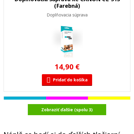
(Farebná)
Doplňovacia súprava
14,90 €
Pridať do košíka
Originálna náplň CANON CL-513 (Farebná)
Zobraziť ďalšie (spolu 3)
Originálna náplň