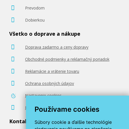
Prevodom
Dobierkou
Všetko o doprave a nákupe
Doprava zadarmo a ceny dopravy
Obchodné podmienky a reklamačný poriadok
Reklamácie a vrátenie tovaru
Ochrana osobných údajov
Nastavenie cookies
Poradenstvo zadarmo
Používame cookies
Kontaktujte nás
Súbory cookie a ďalšie technológie
sledovania používame na zlepšenie