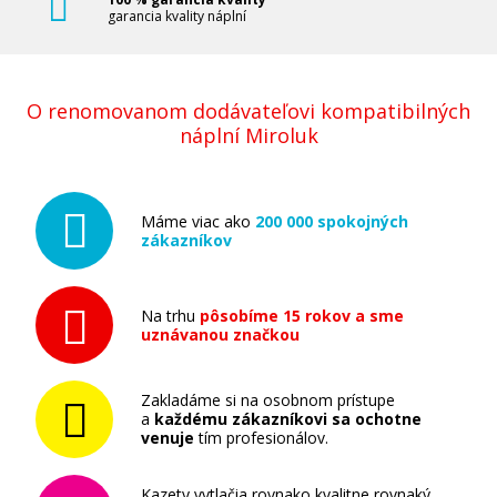
garancia kvality náplní
O renomovanom dodávateľovi kompatibilných
náplní Miroluk
Máme viac ako
200 000 spokojných
zákazníkov
Na trhu
pôsobíme 15 rokov a sme
uznávanou značkou
Zakladáme si na osobnom prístupe
a
každému zákazníkovi sa ochotne
venuje
tím profesionálov.
Kazety vytlačia rovnako kvalitne rovnaký