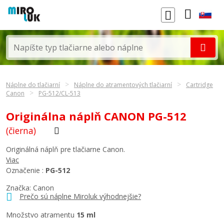
Náplne do tlačiarní
Náplne do atramentových tlačiarní
Cartridge
Canon
PG-512/CL-513
Originálna náplň CANON PG-512
(čierna)
Originálná náplň pre tlačiarne Canon.
Viac
Označenie :
PG-512
Značka:
Canon
Prečo sú náplne Miroluk výhodnejšie?
Množstvo atramentu
15 ml