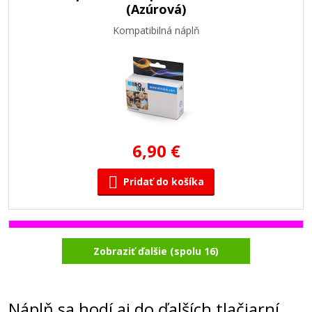
(Azúrová)
Kompatibilná náplň
6,90 €
Pridať do košíka
Kompatibilná náplň s EPSON T2713
Zobraziť ďalšie (spolu 16)
(Purpurová)
Kompatibilná náplň
Náplň sa hodí aj do ďalších tlačiarní