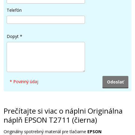
6,90 €
Telefón
Pridať do košíka
Dopyt
*
Kompatibilná náplň s EPSON T2791
(čierna)
Kompatibilná náplň
* Povinný údaj
Prečítajte si viac o náplni Originálna
8,90 €
náplň EPSON T2711 (čierna)
Pridať do košíka
Originálny spotrebný materiál pre tlačiarne
EPSON