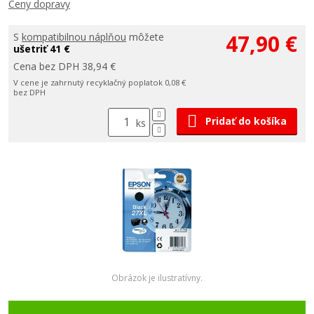
Ceny dopravy
47,90 €
S
kompatibilnou náplňou
môžete
ušetriť 41 €
Cena bez DPH 38,94 €
V cene je zahrnutý recyklačný poplatok 0,08 €
bez DPH
Pridať do košíka
ks
Obrázok je ilustratívny.