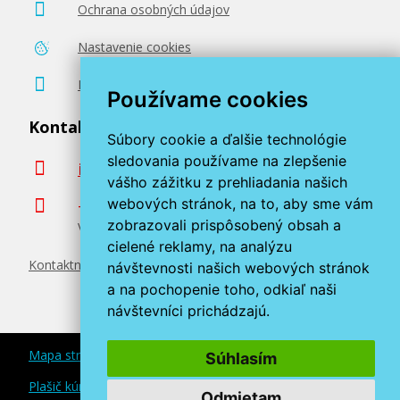
14,90 €
Ochrana osobných údajov
Nastavenie cookies
Pridať do košíka
Poradenstvo zadarmo
Používame cookies
Kontaktujte nás
Originálna náplň EPSON T2701 (čierna)
Súbory cookie a ďalšie technológie
sledovania používame na zlepšenie
info@miroluk.sk
Originálna náplň
vášho zážitku z prehliadania našich
webových stránok, na to, aby sme vám
+420 377 222 313
zobrazovali prispôsobený obsah a
Volajte v pracovné dni od 8. do 17. hod.
cielené reklamy, na analýzu
Kontaktné údaje
návštevnosti našich webových stránok
a na pochopenie toho, odkiaľ naši
návštevníci prichádzajú.
23,90 €
Mapa stránok
Súhlasím
Pridať do košíka
Plašič kún a myší
Odmietam