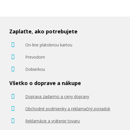
14,90 €
Zaplaťte, ako potrebujete
Pridať do košíka
On-line platobnou kartou
Prevodom
Dobierkou
Originálna náplň EPSON T2704 (Žltá)
Všetko o doprave a nákupe
Originálna náplň
Doprava zadarmo a ceny dopravy
Obchodné podmienky a reklamačný poriadok
Reklamácie a vrátenie tovaru