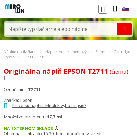
Náplne do tlačiarní
Náplne do atramentových tlačiarní
Cartridge
Epson
T2711-T2715
Originálna náplň EPSON T2711
(čierna)
Označenie :
T2711
Značka:
Epson
Prečo sú náplne Miroluk výhodnejšie?
Množstvo atramentu
17,7 ml
NA EXTERNOM SKLADE
Objednajte zítra do 16:30. hod., doručíme v stredu