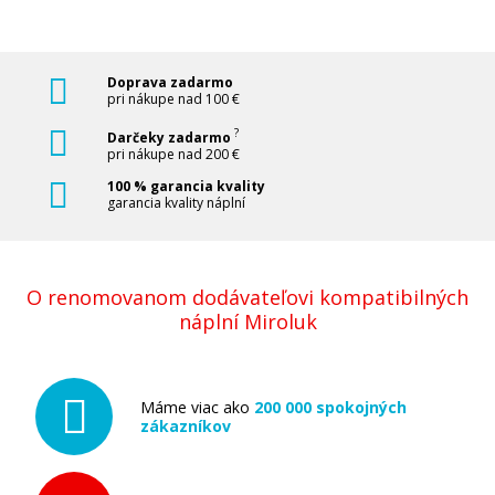
Sada kompatibilných náplní s EPSON
Doprava zadarmo
T2715 - obsahuje T2711-T2714
pri nákupe nad 100 €
Súprava kompatibilných náplní
?
Darčeky zadarmo
pri nákupe nad 200 €
100 % garancia kvality
garancia kvality náplní
O renomovanom dodávateľovi kompatibilných
22,90 €
náplní Miroluk
Pridať do košíka
Máme viac ako
200 000 spokojných
zákazníkov
Originálna náplň EPSON T2702 (Azúrová)