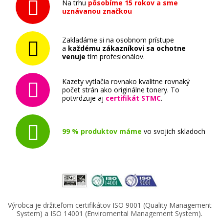
Na trhu
pôsobíme 15 rokov a sme
uznávanou značkou
Originálna náplň
Zakladáme si na osobnom prístupe
a
každému zákazníkovi sa ochotne
venuje
tím profesionálov.
Kazety vytlačia rovnako kvalitne rovnaký
počet strán ako originálne tonery. To
14,90 €
potvrdzuje aj
certifikát STMC
.
Pridať do košíka
99 % produktov máme
vo svojich skladoch
Originálna náplň EPSON T2703
(Purpurová)
Originálna náplň
Výrobca je držiteľom certifikátov ISO 9001 (Quality Management
System) a ISO 14001 (Enviromental Management System).