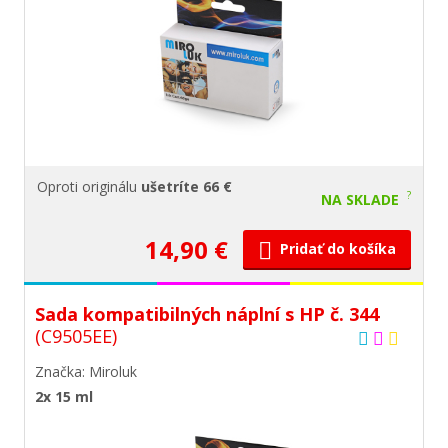
Oproti originálu
ušetríte 66 €
?
NA SKLADE
14,90 €
Pridať do košíka
Sada kompatibilných náplní s HP č. 344
(C9505EE)
Značka: Miroluk
2x 15 ml