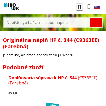
Originálna náplň HP č. 344 (C9363EE)
(Farebná)
Je nám líto, ale prodej tohoto zboží již skončil.
Podobné zboží
Doplňovacia súprava k HP č. 344
(C9363EE)
(Farebná)
45 ML