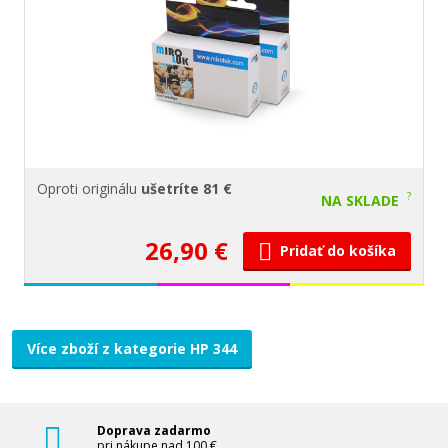
Oproti originálu
ušetríte 81 €
?
NA SKLADE
26,90 €
Pridať do košíka
Více zboží z kategorie HP 344
Doprava zadarmo
pri nákupe nad 100 €