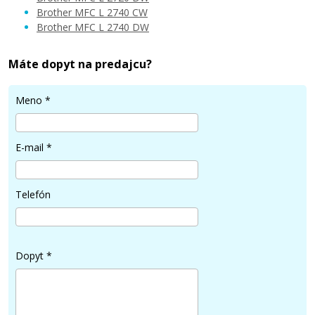
Brother MFC L 2740 CW
Pridať do košíka
Brother MFC L 2740 DW
Máte dopyt na predajcu?
Brother TN-2320 (Čierny)
Meno
*
Originálny toner
E-mail
*
Telefón
80,90 €
Dopyt
*
Pridať do košíka