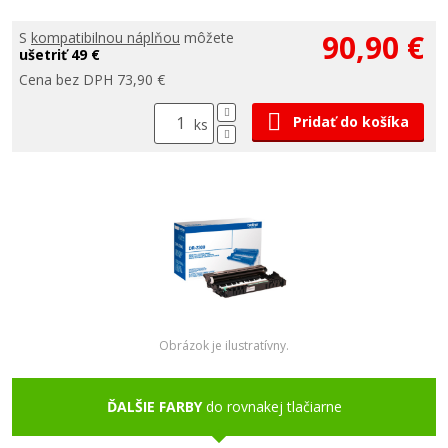
90,90 €
S
kompatibilnou náplňou
môžete
ušetriť 49 €
Cena bez DPH 73,90 €
Pridať do košíka
ks
Obrázok je ilustratívny.
ĎALŠIE FARBY
do rovnakej tlačiarne