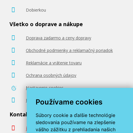
Dobierkou
Všetko o doprave a nákupe
Doprava zadarmo a ceny dopravy
Obchodné podmienky a reklamačný poriadok
Reklamácie a vrátenie tovaru
Ochrana osobných údajov
Nastavenie cookies
Poradenstvo zadarmo
Používame cookies
Kontaktujte nás
Súbory cookie a ďalšie technológie
sledovania používame na zlepšenie
info@miroluk.sk
vášho zážitku z prehliadania našich