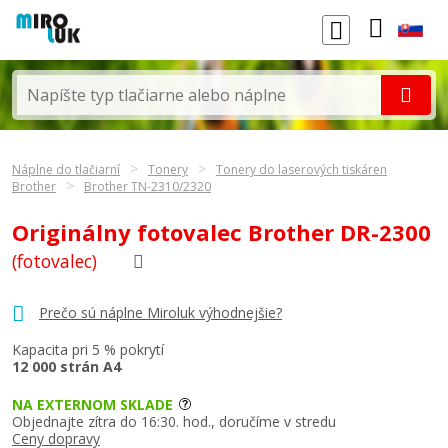
Náplne do tlačiarní
Tonery
Tonery do laserových tiskáren
Brother
Brother TN-2310/2320
Originálny fotovalec Brother DR-2300
(fotovalec)
Prečo sú náplne Miroluk výhodnejšie?
Kapacita pri 5 % pokrytí
12 000 strán A4
NA EXTERNOM SKLADE
Objednajte zítra do 16:30. hod., doručíme v stredu
Ceny dopravy