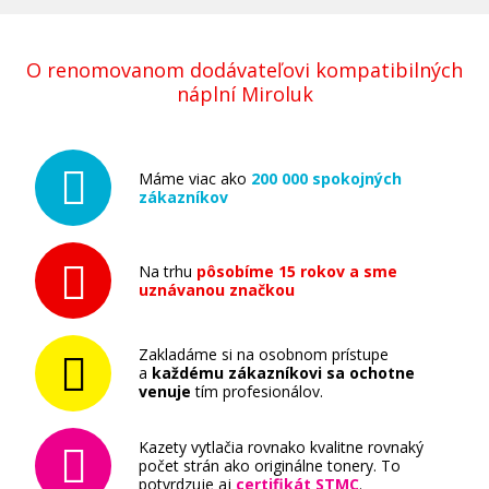
O renomovanom dodávateľovi kompatibilných
náplní Miroluk
Máme viac ako
200 000 spokojných
zákazníkov
Na trhu
pôsobíme 15 rokov a sme
uznávanou značkou
Zakladáme si na osobnom prístupe
a
každému zákazníkovi sa ochotne
venuje
tím profesionálov.
Kazety vytlačia rovnako kvalitne rovnaký
počet strán ako originálne tonery. To
potvrdzuje aj
certifikát STMC
.