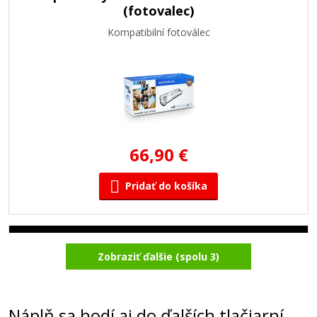
(fotovalec)
Kompatibilní fotoválec
66,90 €
Pridať do košíka
Originálny fotovalec Brother DR-4000
Zobraziť ďalšie (spolu 3)
(fotovalec)
Originální fotoválec
Náplň sa hodí aj do ďalších tlačiarní