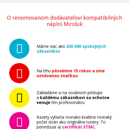
O renomovanom dodávateľovi kompatibilných
náplní Miroluk
Máme viac ako
200 000 spokojných
zákazníkov
Na trhu
pôsobíme 15 rokov a sme
uznávanou značkou
Zakladáme si na osobnom prístupe
a
každému zákazníkovi sa ochotne
venuje
tím profesionálov.
Kazety vytlačia rovnako kvalitne rovnaký
počet strán ako originálne tonery. To
potvrdzuje aj
certifikát STMC
.