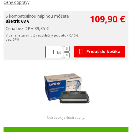
Ceny dopravy
109,90 €
S
kompatibilnou náplňou
môžete
ušetriť 68 €
Cena bez DPH 89,35 €
V cene je zahrnutý recyklačný poplatok 0,10 €
bez DPH
Pridať do košíka
ks
Obrázok je ilustratívny.