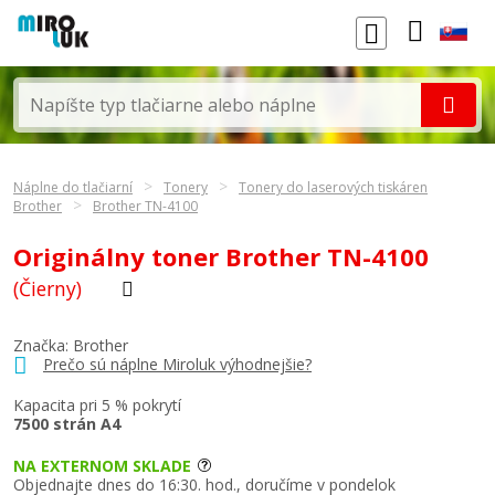
Náplne do tlačiarní
Tonery
Tonery do laserových tiskáren
Brother
Brother TN-4100
Originálny toner Brother TN-4100
(Čierny)
Značka:
Brother
Prečo sú náplne Miroluk výhodnejšie?
Kapacita pri 5 % pokrytí
7500 strán A4
NA EXTERNOM SKLADE
Objednajte dnes do 16:30. hod., doručíme v pondelok