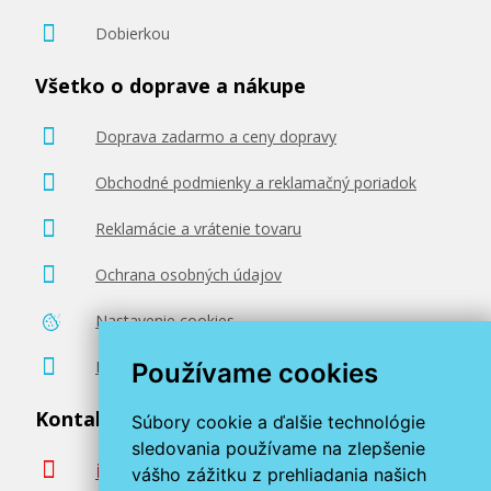
Dobierkou
Všetko o doprave a nákupe
Doprava zadarmo a ceny dopravy
Obchodné podmienky a reklamačný poriadok
Reklamácie a vrátenie tovaru
Ochrana osobných údajov
Nastavenie cookies
Poradenstvo zadarmo
Používame cookies
Kontaktujte nás
Súbory cookie a ďalšie technológie
sledovania používame na zlepšenie
info@miroluk.sk
vášho zážitku z prehliadania našich