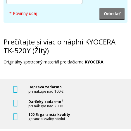
34,90 €
* Povinný údaj
Pridať do košíka
Prečítajte si viac o náplni KYOCERA
KYOCERA TK-520K (Čierny)
TK-520Y (Žltý)
Originálny toner
Originálny spotrebný materiál pre tlačiarne
KYOCERA
Doprava zadarmo
pri nákupe nad 100 €
?
Darčeky zadarmo
pri nákupe nad 200 €
35,90 €
100 % garancia kvality
garancia kvality náplní
Pridať do košíka