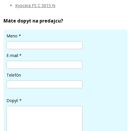
Kyocera FS C 5015 N
Máte dopyt na predajcu?
31,90 €
Meno
*
Pridať do košíka
E-mail
*
KYOCERA TK-520K (Čierny)
Telefón
Kompatibilný toner
Dopyt
*