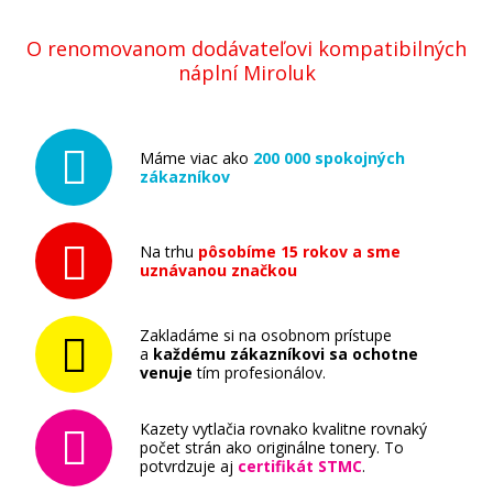
O renomovanom dodávateľovi kompatibilných
KYOCERA TK-520C (Azúrový)
náplní Miroluk
Originálny toner
Máme viac ako
200 000 spokojných
zákazníkov
Na trhu
pôsobíme 15 rokov a sme
uznávanou značkou
47,90 €
Zakladáme si na osobnom prístupe
Pridať do košíka
a
každému zákazníkovi sa ochotne
venuje
tím profesionálov.
Kazety vytlačia rovnako kvalitne rovnaký
počet strán ako originálne tonery. To
KYOCERA TK-520M (Purpurový)
potvrdzuje aj
certifikát STMC
.