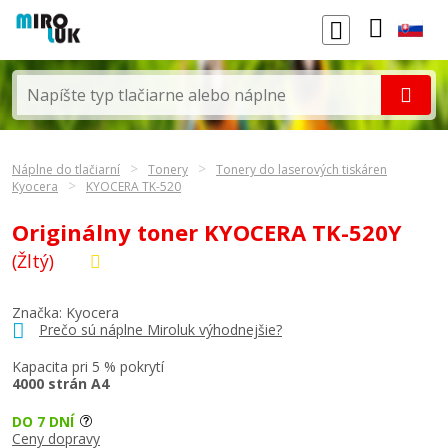
Náplne do tlačiarní
Tonery
Tonery do laserových tiskáren
Kyocera
KYOCERA TK-520
Originálny toner KYOCERA TK-520Y
(Žltý)
Značka:
Kyocera
Prečo sú náplne Miroluk výhodnejšie?
Kapacita pri 5 % pokrytí
4000 strán A4
DO 7 DNÍ
Ceny dopravy