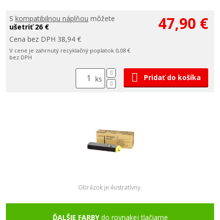
47,90 €
S
kompatibilnou náplňou
môžete
ušetriť 26 €
Cena bez DPH 38,94 €
V cene je zahrnutý recyklačný poplatok 0,08 €
bez DPH
Pridať do košíka
ks
Obrázok je ilustratívny.
ĎALŠIE FARBY
do rovnakej tlačiarne