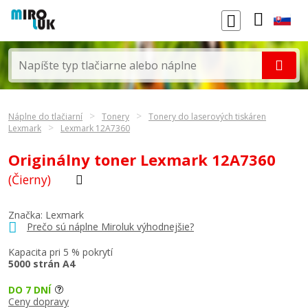
Náplne do tlačiarní
Tonery
Tonery do laserových tiskáren
Lexmark
Lexmark 12A7360
Originálny toner Lexmark 12A7360
(Čierny)
Značka:
Lexmark
Prečo sú náplne Miroluk výhodnejšie?
Kapacita pri 5 % pokrytí
5000 strán A4
DO 7 DNÍ
Ceny dopravy