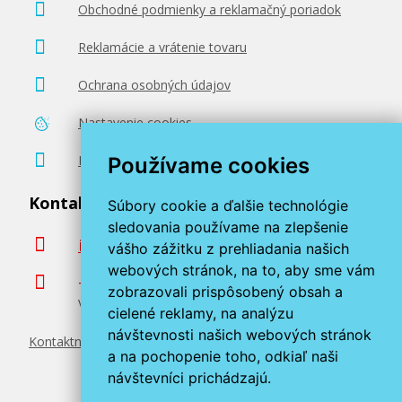
Obchodné podmienky a reklamačný poriadok
Reklamácie a vrátenie tovaru
Ochrana osobných údajov
Nastavenie cookies
Poradenstvo zadarmo
Používame cookies
Kontaktujte nás
Súbory cookie a ďalšie technológie
sledovania používame na zlepšenie
info@miroluk.sk
vášho zážitku z prehliadania našich
webových stránok, na to, aby sme vám
+420 377 222 313
zobrazovali prispôsobený obsah a
Volajte v pracovné dni od 8. do 17. hod.
cielené reklamy, na analýzu
návštevnosti našich webových stránok
Kontaktné údaje
a na pochopenie toho, odkiaľ naši
návštevníci prichádzajú.