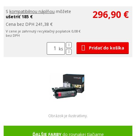
296,90 €
S
kompatibilnou náplňou
môžete
ušetriť 185 €
Cena bez DPH 241,38 €
V cene je zahrnutý recyklačný poplatok 0,08 €
bez DPH
Pridať do košíka
ks
Obrázok je ilustratívny.
ĎALŠIE FARBY
do rovnakej tlačiarne