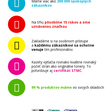
Máme viac ako
200 000 spokojných
zákazníkov
Na trhu
pôsobíme 15 rokov a sme
uznávanou značkou
Zakladáme si na osobnom prístupe
a
každému zákazníkovi sa ochotne
venuje
tím profesionálov.
Kazety vytlačia rovnako kvalitne rovnaký
počet strán ako originálne tonery. To
potvrdzuje aj
certifikát STMC
.
99 % produktov máme
vo svojich skladoch