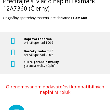
Prečítajte si viac o náplni Lexmark
12A7360 (Čierny)
Originálny spotrebný materiál pre tlačiarne
LEXMARK
Doprava zadarmo
pri nákupe nad 100 €
?
Darčeky zadarmo
pri nákupe nad 200 €
100 % garancia kvality
garancia kvality náplní
O renomovanom dodávateľovi kompatibilných
náplní Miroluk