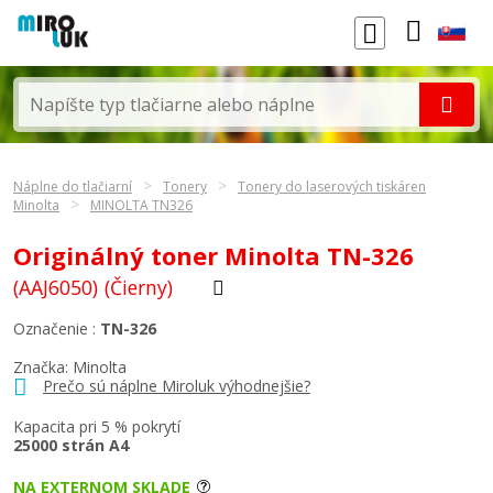
Náplne do tlačiarní
Tonery
Tonery do laserových tiskáren
Minolta
MINOLTA TN326
Originálný toner Minolta TN-326
(AAJ6050)
(Čierny)
Označenie :
TN-326
Značka:
Minolta
Prečo sú náplne Miroluk výhodnejšie?
Kapacita pri 5 % pokrytí
25000 strán A4
NA EXTERNOM SKLADE