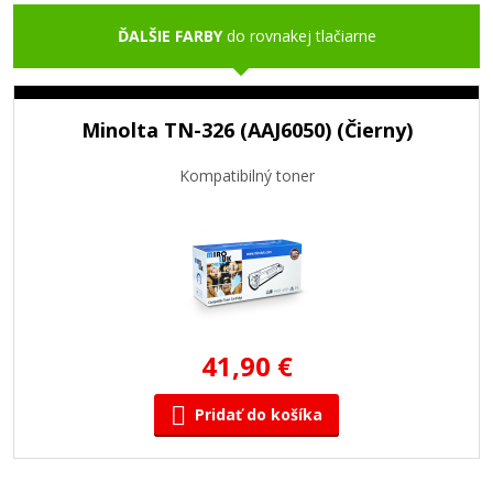
ĎALŠIE FARBY
do rovnakej tlačiarne
Minolta TN-326 (AAJ6050) (Čierny)
Kompatibilný toner
41,90 €
Pridať do košíka