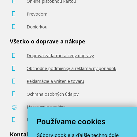
On-line platobnou kartou
Prevodom
Dobierkou
Všetko o doprave a nákupe
Doprava zadarmo a ceny dopravy
Obchodné podmienky a reklamačný poriadok
Reklamácie a vrátenie tovaru
Ochrana osobných údajov
Nastavenie cookies
Poradenstvo zadarmo
Používame cookies
Kontaktujte nás
Súbory cookie a ďalšie technológie