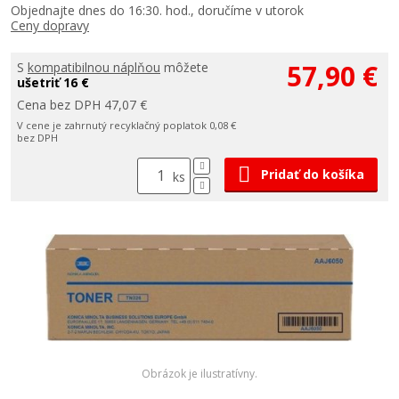
Objednajte dnes do 16:30. hod., doručíme v utorok
Ceny dopravy
57,90 €
S
kompatibilnou náplňou
môžete
ušetriť 16 €
Cena bez DPH 47,07 €
V cene je zahrnutý recyklačný poplatok 0,08 €
bez DPH
Pridať do košíka
ks
Obrázok je ilustratívny.