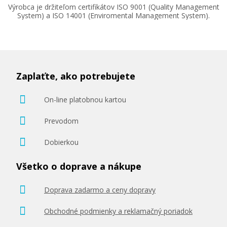
Výrobca je držiteľom certifikátov ISO 9001 (Quality Management
System) a ISO 14001 (Enviromental Management System).
90,90 €
Pridať do košíka
Zaplaťte, ako potrebujete
On-line platobnou kartou
Ricoh 406479 (čierny)
Prevodom
Originálny toner
Dobierkou
Všetko o doprave a nákupe
Doprava zadarmo a ceny dopravy
Obchodné podmienky a reklamačný poriadok
107,90 €