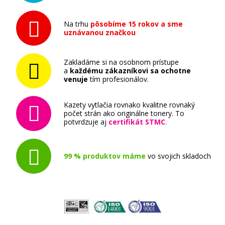
Originálny toner
Na trhu
pôsobíme 15 rokov a sme
uznávanou značkou
Zakladáme si na osobnom prístupe
a
každému zákazníkovi sa ochotne
venuje
tím profesionálov.
90,90 €
Kazety vytlačia rovnako kvalitne rovnaký
Pridať do košíka
počet strán ako originálne tonery. To
potvrdzuje aj
certifikát STMC
.
99 % produktov máme
vo svojich skladoch
Ricoh 406351 (Žltý)
Originálny toner