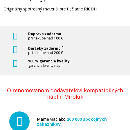
Originálny spotrebný materiál pre tlačiarne
RICOH
Ricoh 406349 (Azúrový)
Originálny toner
Doprava zadarmo
pri nákupe nad 100 €
?
Darčeky zadarmo
pri nákupe nad 200 €
100 % garancia kvality
garancia kvality náplní
90,90 €
O renomovanom dodávateľovi kompatibilných
Pridať do košíka
náplní Miroluk
Ricoh 406350 (Purpurový)
Máme viac ako
200 000 spokojných
zákazníkov