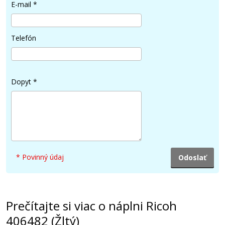
95,90 €
E-mail
*
Pridať do košíka
Telefón
Ricoh 406348 (čierny)
Dopyt
*
Originálny toner
* Povinný údaj
70,90 €
Prečítajte si viac o náplni Ricoh
Pridať do košíka
406482 (Žltý)