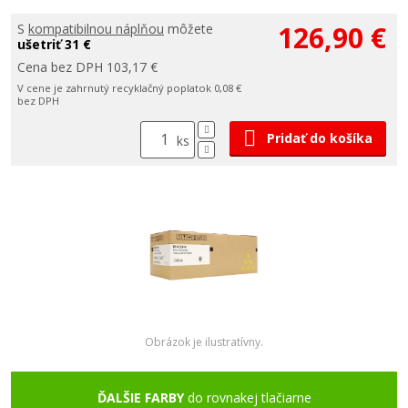
126,90 €
S
kompatibilnou náplňou
môžete
ušetriť 31 €
Cena bez DPH 103,17 €
V cene je zahrnutý recyklačný poplatok 0,08 €
bez DPH
Pridať do košíka
ks
Obrázok je ilustratívny.
ĎALŠIE FARBY
do rovnakej tlačiarne