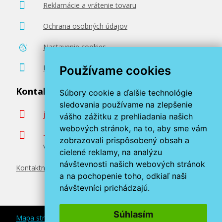
Reklamácie a vrátenie tovaru
Pridať do košíka
Ochrana osobných údajov
Nastavenie cookies
Ricoh 406480 (Azúrový)
Poradenstvo zadarmo
Používame cookies
Originálny toner
Kontaktujte nás
Súbory cookie a ďalšie technológie
sledovania používame na zlepšenie
info@miroluk.sk
vášho zážitku z prehliadania našich
webových stránok, na to, aby sme vám
+420 377 222 313
zobrazovali prispôsobený obsah a
Volajte v pracovné dni od 8. do 17. hod.
cielené reklamy, na analýzu
návštevnosti našich webových stránok
Kontaktné údaje
130,90 €
a na pochopenie toho, odkiaľ naši
návštevníci prichádzajú.
Pridať do košíka
Súhlasím
Mapa stránok