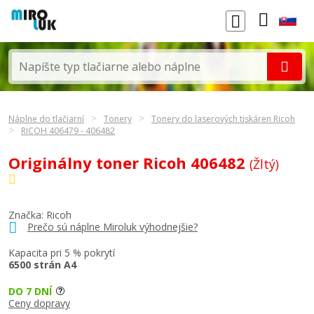
Náplne do tlačiarní
Tonery
Tonery do laserových tiskáren Ricoh
RICOH 406479 - 406482
Originálny toner Ricoh 406482
(Žltý)
Značka:
Ricoh
Prečo sú náplne Miroluk výhodnejšie?
Kapacita pri 5 % pokrytí
6500 strán A4
DO 7 DNÍ
Ceny dopravy