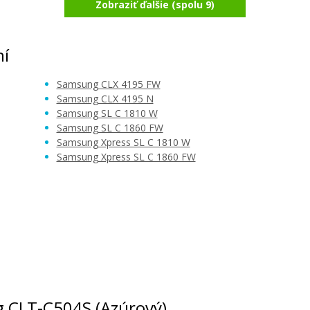
Zobraziť ďalšie (spolu 9)
ung
Samsung CLT-K504S (Čierny)
Originálny toner
ní
Samsung CLX 4195 FW
Samsung CLX 4195 N
Samsung SL C 1810 W
Samsung SL C 1860 FW
Samsung Xpress SL C 1810 W
Samsung Xpress SL C 1860 FW
103,90 €
Pridať do košíka
é)
ng CLT-C504S (Azúrový)