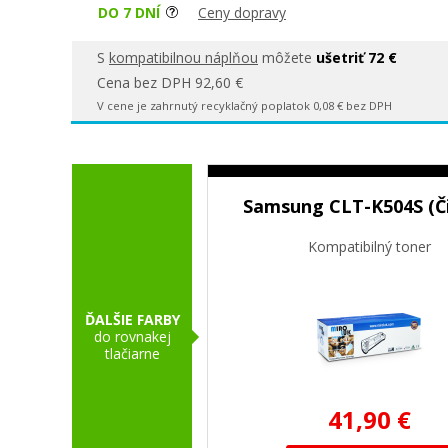
DO 7 DNÍ
Ceny dopravy
S
kompatibilnou náplňou
môžete
ušetriť 72 €
Cena bez DPH 92,60 €
V cene je zahrnutý recyklačný poplatok 0,08 € bez DPH
Samsung CLT-K504S (Či
Kompatibilný toner
ĎALŠIE FARBY
do rovnakej
tlačiarne
41,90 €