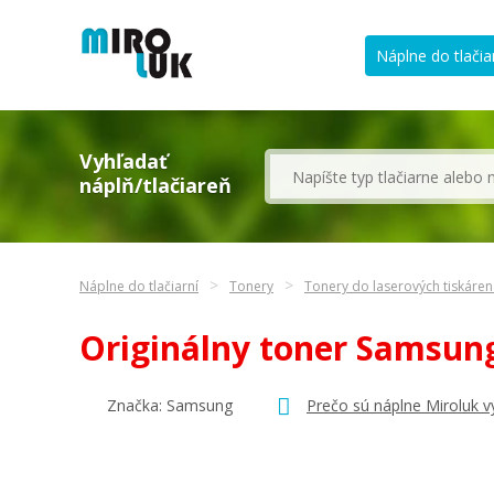
Náplne do tlačia
Vyhľadať
náplň/tlačiareň
Náplne do tlačiarní
Tonery
Tonery do laserových tiskáre
Originálny toner Samsun
Značka:
Samsung
Prečo sú náplne Miroluk v