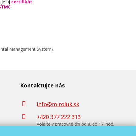
uje aj
certifikát
STMC
.
mental Management System).
Kontaktujte nás
info@miroluk.sk
+420 377 222 313
Volajte v pracovné dni od 8. do 17. hod.