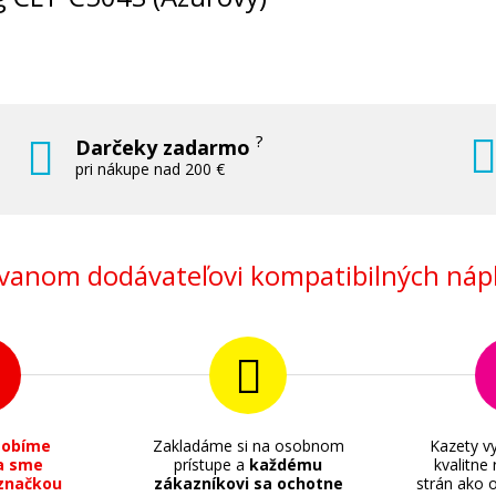
?
Darčeky zadarmo
pri nákupe nad 200 €
anom dodávateľovi kompatibilných nápl
sobíme
Zakladáme si na osobnom
Kazety vy
a sme
prístupe a
každému
kvalitne
značkou
zákazníkovi sa ochotne
strán ako o