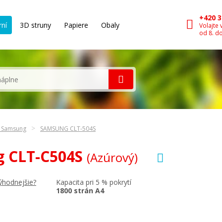
+420 3
rní
3D struny
Papiere
Obaly
Volajte 
od 8. d
n Samsung
SAMSUNG CLT-504S
g CLT-C504S
(Azúrový)
Kapacita pri 5 % pokrytí
ýhodnejšie?
1800 strán A4