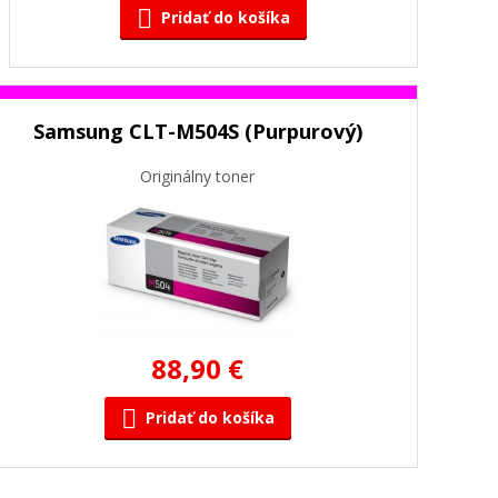
Pridať do košíka
Samsung CLT-M504S (Purpurový)
Originálny toner
88,90 €
Pridať do košíka