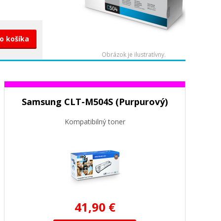
do košíka
Obrázok je ilustratívny.
Samsung CLT-M504S (Purpurový)
Kompatibilný toner
41,90 €