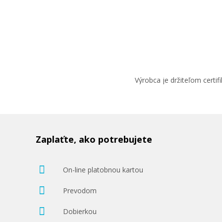
Výrobca je držiteľom cert
Zaplaťte, ako potrebujete
On-line platobnou kartou
Prevodom
Dobierkou