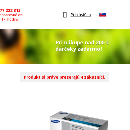
77 222 313
Prihlásiť sa
v pracovné dni
o 17. hodiny
Pri nákupe nad 200 €
darčeky zadarmo!
Produkt si práve prezerajú 4 zákazníci.