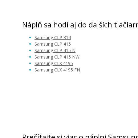
Originálna zapekacia jednotka Sams
JC91-01130A
Originálny toner
Náplň sa hodí aj do ďalších tlačiar
Samsung CLP 314
Samsung CLP 415
Samsung CLP 415 N
Samsung CLP 415 NW
Samsung CLX 4195
Samsung CLX 4195 FN
97,90 €
Pridať do košíka
Samsung CLT-P504C (Čierny + farebn
multipack
Súprava originálnych tonerov
Prečítajte si viac o náplni Samsu