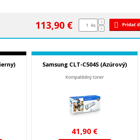
113,90 €
Pridať 
ks
erny)
Samsung CLT-C504S (Azúrový)
Kompatibilný toner
41,90 €