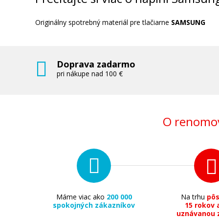
Originálny spotrebný materiál pre tlačiarne
SAMSUNG
Doprava zadarmo
332,90 €
pri nákupe nad 100 €
Pridať do košíka
O renomov
Máme viac ako
200 000
Na trhu
pô
spokojných zákazníkov
15 rokov 
uznávanou 