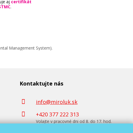
uje aj
certifikát
STMC
.
mental Management System).
Kontaktujte nás
info@miroluk.sk
+420 377 222 313
Volajte v pracovné dni od 8. do 17. hod.