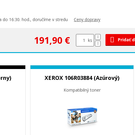
 do 16:30. hod., doručíme v stredu
Ceny dopravy
191,90 €
Pridať 
ks
rny)
XEROX 106R03884 (Azúrový)
Kompatibilný toner