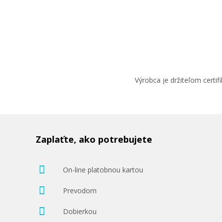
Výrobca je držiteľom cert
Zaplaťte, ako potrebujete
On-line platobnou kartou
Prevodom
Dobierkou