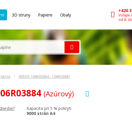
+420 3
rní
3D struny
Papiere
Obaly
Volajte 
od 8. d
 Xerox
XEROX 106R03884 - 106R03887
 106R03884
(Azúrový)
Kapacita pri 5 % pokrytí
dnejšie?
9000 strán A4