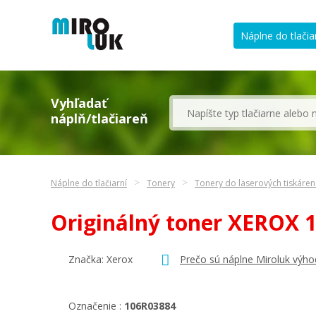
Náplne do tlačia
Vyhľadať
náplň/tlačiareň
Náplne do tlačiarní
Tonery
Tonery do laserových tiskáren
Originálný toner XEROX
Značka:
Xerox
Prečo sú náplne Miroluk výho
Označenie :
106R03884