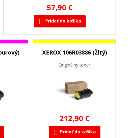
57,90 €
Pridať do košíka
purový)
XEROX 106R03886 (Žltý)
Originálny toner
212,90 €
Pridať do košíka