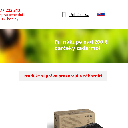
77 222 313
Prihlásiť sa
v pracovné dni
o 17. hodiny
Pri nákupe nad 200 €
darčeky zadarmo!
Produkt si práve prezerajú 4 zákazníci.