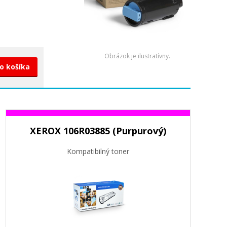
Obrázok je ilustratívny.
do košíka
XEROX 106R03885 (Purpurový)
Kompatibilný toner