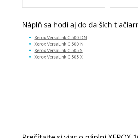
Náplň sa hodí aj do ďalších tlačiar
Xerox VersaLink C 500 DN
Xerox VersaLink C 500 N
Xerox VersaLink C 505 S
Xerox VersaLink C 505 X
Prečítajte si viac o náplni XEROX