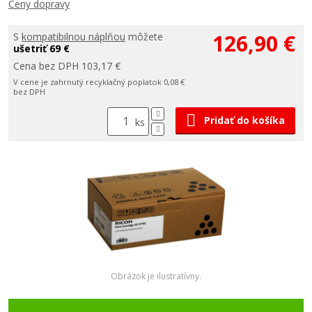
Ceny dopravy
126,90 €
S
kompatibilnou náplňou
môžete
ušetriť 69 €
Cena bez DPH 103,17 €
V cene je zahrnutý recyklačný poplatok 0,08 €
bez DPH
Pridať do košíka
ks
Obrázok je ilustratívny.