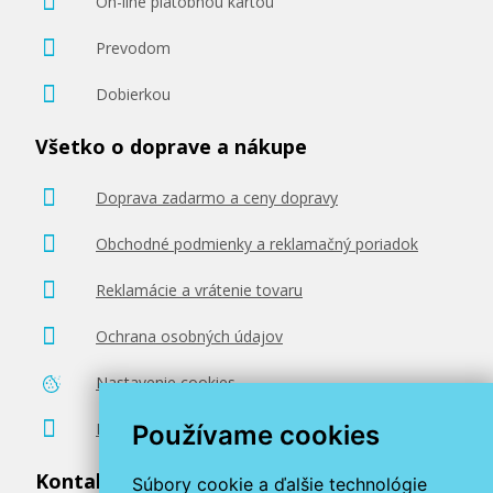
On-line platobnou kartou
Prevodom
Dobierkou
Všetko o doprave a nákupe
Doprava zadarmo a ceny dopravy
Obchodné podmienky a reklamačný poriadok
Reklamácie a vrátenie tovaru
Ochrana osobných údajov
Nastavenie cookies
Poradenstvo zadarmo
Používame cookies
Kontaktujte nás
Súbory cookie a ďalšie technológie