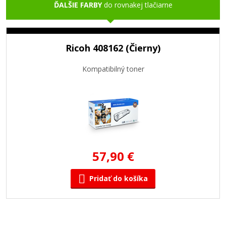
ĎALŠIE FARBY
do rovnakej tlačiarne
Ricoh 408162 (Čierny)
Kompatibilný toner
57,90 €
Pridať do košíka