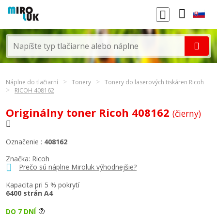
Náplne do tlačiarní
Tonery
Tonery do laserových tiskáren Ricoh
RICOH 408162
Originálny toner Ricoh 408162
(čierny)
Označenie :
408162
Značka:
Ricoh
Prečo sú náplne Miroluk výhodnejšie?
Kapacita pri 5 % pokrytí
6400 strán A4
DO 7 DNÍ