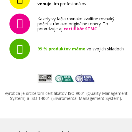
Ricoh 841926 (Žltý)
venuje
tím profesionálov.
Originálny toner
Kazety vytlačia rovnako kvalitne rovnaký
počet strán ako originálne tonery. To
potvrdzuje aj
certifikát STMC
.
99 % produktov máme
vo svojich skladoch
74,90 €
Pridať do košíka
Výrobca je držiteľom certifikátov ISO 9001 (Quality Management
System) a ISO 14001 (Enviromental Management System).