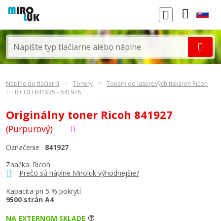
Náplne do tlačiarní
Tonery
Tonery do laserových tiskáren Ricoh
RICOH 841925 - 841928
Originálny toner Ricoh 841927
(Purpurový)
Označenie :
841927
Značka:
Ricoh
Prečo sú náplne Miroluk výhodnejšie?
Kapacita pri 5 % pokrytí
9500 strán A4
NA EXTERNOM SKLADE