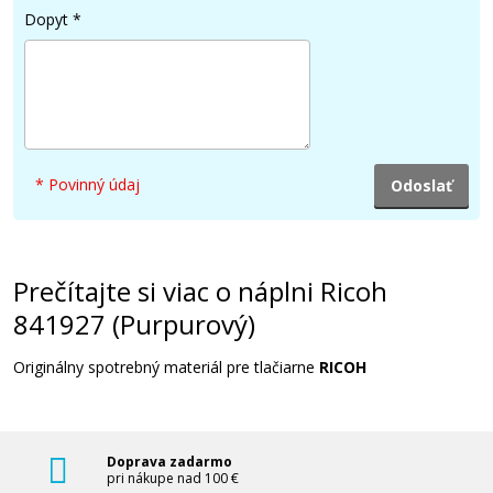
Dopyt
*
57,90 €
Pridať do košíka
* Povinný údaj
Ricoh 841925 (Čierny)
Originálny toner
Prečítajte si viac o náplni Ricoh
841927 (Purpurový)
Originálny spotrebný materiál pre tlačiarne
RICOH
47,90 €
Doprava zadarmo
pri nákupe nad 100 €