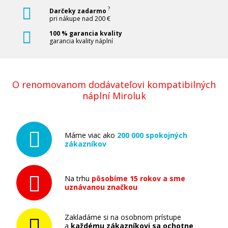
Pridať do košíka
?
Darčeky zadarmo
pri nákupe nad 200 €
100 % garancia kvality
garancia kvality náplní
Ricoh 841928 (Azúrový)
Originálny toner
O renomovanom dodávateľovi kompatibilných
náplní Miroluk
Máme viac ako
200 000 spokojných
zákazníkov
74,90 €
Na trhu
pôsobíme 15 rokov a sme
Pridať do košíka
uznávanou značkou
Zakladáme si na osobnom prístupe
a
každému zákazníkovi sa ochotne