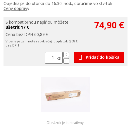
Objednajte do utorka do 16:30. hod., doručíme vo štvrtok
Ceny dopravy
74,90 €
S
kompatibilnou náplňou
môžete
ušetriť 17 €
Cena bez DPH 60,89 €
V cene je zahrnutý recyklačný poplatok 0,08 €
bez DPH
Pridať do košíka
ks
Obrázok je ilustratívny.