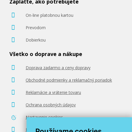
Zaplaťte, ako potrebujete
On-line platobnou kartou
Prevodom
Dobierkou
Všetko o doprave a nákupe
Doprava zadarmo a ceny dopravy
Obchodné podmienky a reklamačný poriadok
Reklamácie a vrátenie tovaru
Ochrana osobných údajov
Nastavenie cookies
Poradenstvo zadarmo
Používame cookies