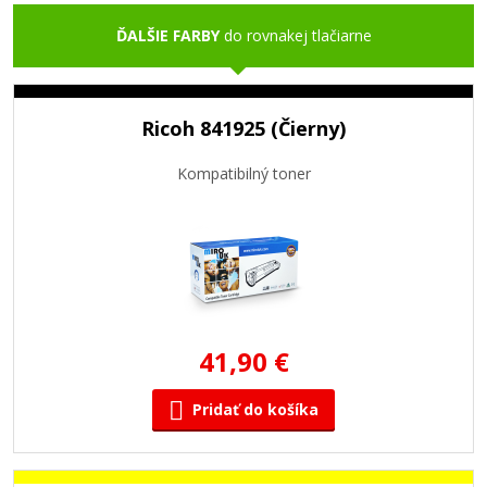
ĎALŠIE FARBY
do rovnakej tlačiarne
Ricoh 841925 (Čierny)
Kompatibilný toner
41,90 €
Pridať do košíka