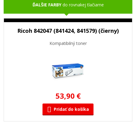
ĎALŠIE FARBY
do rovnakej tlačiarne
Ricoh 842047 (841424, 841579) (čierny)
Kompatibilný toner
53,90 €
Pridať do košíka