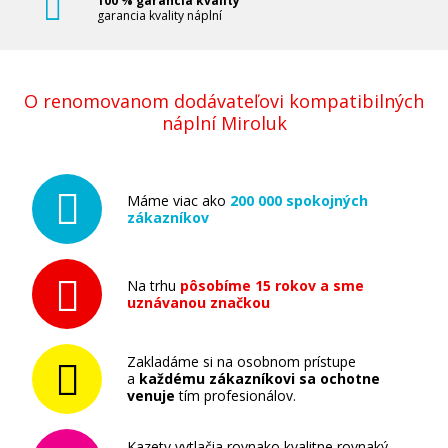
100 % garancia kvality
garancia kvality náplní
O renomovanom dodávateľovi kompatibilných
náplní Miroluk
Máme viac ako
200 000 spokojných
zákazníkov
Na trhu
pôsobíme 15 rokov a sme
uznávanou značkou
Zakladáme si na osobnom prístupe
a
každému zákazníkovi sa ochotne
venuje
tím profesionálov.
Kazety vytlačia rovnako kvalitne rovnaký