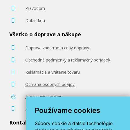
Prevodom
Dobierkou
Všetko o doprave a nákupe
Doprava zadarmo a ceny dopravy
Obchodné podmienky a reklamačný poriadok
Reklamácie a vrátenie tovaru
Ochrana osobných údajov
Nastavenie cookies
Poradenstvo zadarmo
Používame cookies
Kontaktujte nás
Súbory cookie a ďalšie technológie