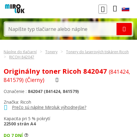
Náplne do tlačiarní
Tonery
Tonery do laserových tiskáren Ricoh
RICOH 842047
Originálny toner Ricoh 842047
(841424,
841579)
(Čierny)
Označenie :
842047 (841424, 841579)
Značka:
Ricoh
Prečo sú náplne Miroluk výhodnejšie?
Kapacita pri 5 % pokrytí
22500 strán A4
DO 7 DNÍ