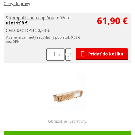
Ceny dopravy
61,90 €
S
kompatibilnou náplňou
môžete
ušetriť 8 €
Cena bez DPH 50,33 €
V cene je zahrnutý recyklačný poplatok 0,08 €
bez DPH
Pridať do košíka
ks
Obrázok je ilustratívny.