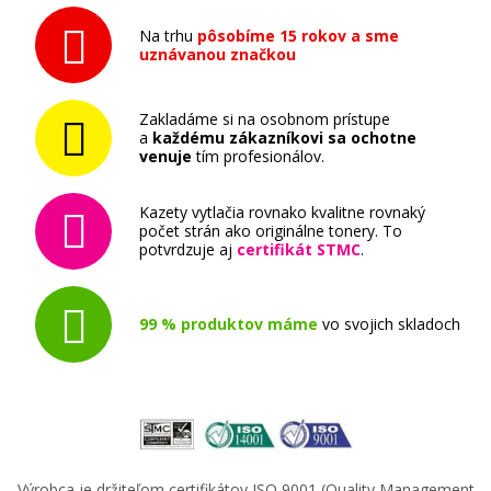
Na trhu
pôsobíme 15 rokov a sme
uznávanou značkou
Zakladáme si na osobnom prístupe
a
každému zákazníkovi sa ochotne
venuje
tím profesionálov.
Kazety vytlačia rovnako kvalitne rovnaký
počet strán ako originálne tonery. To
potvrdzuje aj
certifikát STMC
.
99 % produktov máme
vo svojich skladoch
Výrobca je držiteľom certifikátov ISO 9001 (Quality Management