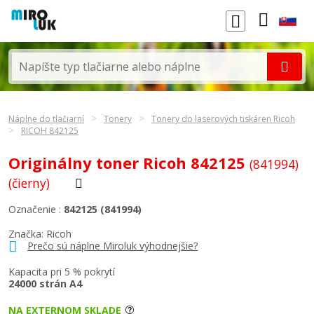
Náplne do tlačiarní
Tonery
Tonery do laserových tiskáren Ricoh
RICOH 842125
Originálny toner Ricoh 842125
(841994)
(čierny)
Označenie :
842125 (841994)
Značka:
Ricoh
Prečo sú náplne Miroluk výhodnejšie?
Kapacita pri 5 % pokrytí
24000 strán A4
NA EXTERNOM SKLADE