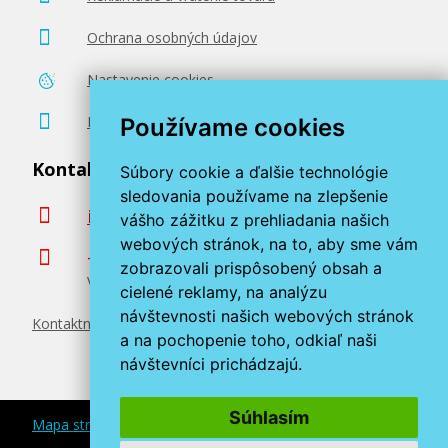
Ochrana osobných údajov
Nastavenie cookies
Poradenstvo zadarmo
Používame cookies
Kontaktujte nás
Súbory cookie a ďalšie technológie
sledovania používame na zlepšenie
info@miroluk.sk
vášho zážitku z prehliadania našich
webových stránok, na to, aby sme vám
+420 377 222 313
zobrazovali prispôsobený obsah a
Volajte v pracovné dni od 8. do 17. hod.
cielené reklamy, na analýzu
návštevnosti našich webových stránok
Kontaktné údaje
a na pochopenie toho, odkiaľ naši
návštevníci prichádzajú.
Súhlasím
Mapa stránok