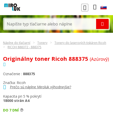
Náplne do tlačiarní
Tonery
Tonery do laserových tiskáren Ricoh
RICOH 888372 - 888375
Originálny toner Ricoh 888375
(Azúrový)
Označenie :
888375
Značka:
Ricoh
Prečo sú náplne Miroluk výhodnejšie?
Kapacita pri 5 % pokrytí
18000 strán A4
DO 7 DNÍ