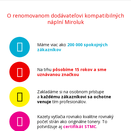
O renomovanom dodávateľovi kompatibilných
náplní Miroluk
Máme viac ako
200 000 spokojných
zákazníkov
Na trhu
pôsobíme 15 rokov a sme
uznávanou značkou
Zakladáme si na osobnom prístupe
a
každému zákazníkovi sa ochotne
venuje
tím profesionálov.
Kazety vytlačia rovnako kvalitne rovnaký
počet strán ako originálne tonery. To
potvrdzuje aj
certifikát STMC
.