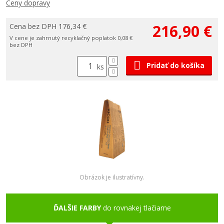
Ceny dopravy
216,90 €
Cena bez DPH 176,34 €
V cene je zahrnutý recyklačný poplatok 0,08 €
bez DPH
Pridať do košíka
ks
Obrázok je ilustratívny.
ĎALŠIE FARBY
do rovnakej tlačiarne