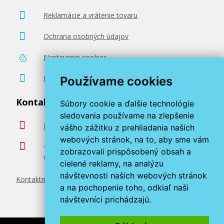
18,90 €
Reklamácie a vrátenie tovaru
Pridať do košíka
Ochrana osobných údajov
Nastavenie cookies
Originálna náplň Brother LC-1240BK
Poradenstvo zadarmo
Používame cookies
(čierna)
Kontaktujte nás
Súbory cookie a ďalšie technológie
Originálna náplň
sledovania používame na zlepšenie
info@miroluk.sk
vášho zážitku z prehliadania našich
webových stránok, na to, aby sme vám
+420 377 222 313
zobrazovali prispôsobený obsah a
Volajte v pracovné dni od 8. do 17. hod.
cielené reklamy, na analýzu
návštevnosti našich webových stránok
Kontaktné údaje
28,90 €
a na pochopenie toho, odkiaľ naši
návštevníci prichádzajú.
Pridať do košíka