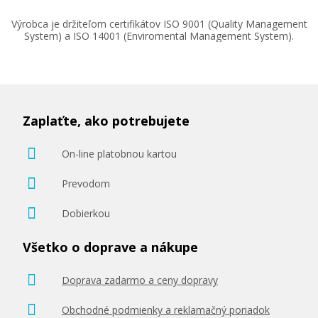
Výrobca je držiteľom certifikátov ISO 9001 (Quality Management
System) a ISO 14001 (Enviromental Management System).
18,90 €
Pridať do košíka
Zaplaťte, ako potrebujete
On-line platobnou kartou
Originálna náplň Brother LC-1240Y (Žltá)
Prevodom
Dobierkou
Originálna náplň
Všetko o doprave a nákupe
Doprava zadarmo a ceny dopravy
Obchodné podmienky a reklamačný poriadok