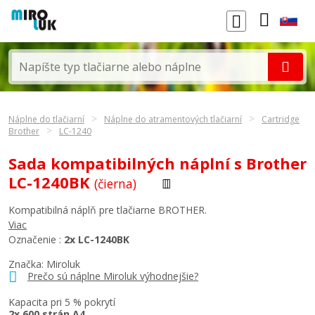
Náplne do tlačiarní
Náplne do atramentových tlačiarní
Cartridge
Brother
LC-1240
Sada kompatibilných náplní s Brother
LC-1240BK
(čierna)
Kompatibilná náplň pre tlačiarne BROTHER.
Viac
Označenie :
2x LC-1240BK
Značka: Miroluk
Prečo sú náplne Miroluk výhodnejšie?
Kapacita pri 5 % pokrytí
2x 600 strán A4