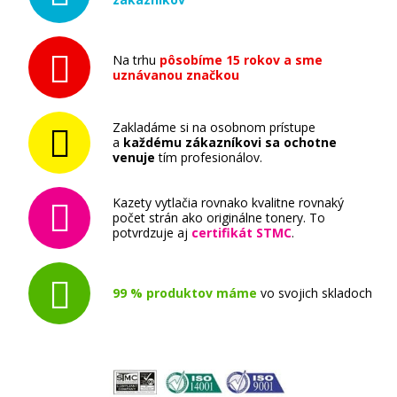
(Azúrová)
Originálna náplň
Na trhu
pôsobíme 15 rokov a sme
uznávanou značkou
Zakladáme si na osobnom prístupe
a
každému zákazníkovi sa ochotne
venuje
tím profesionálov.
18,90 €
Kazety vytlačia rovnako kvalitne rovnaký
počet strán ako originálne tonery. To
Pridať do košíka
potvrdzuje aj
certifikát STMC
.
99 % produktov máme
vo svojich skladoch
Originálna náplň Brother LC-1240
(Purpurová)
Originálna náplň