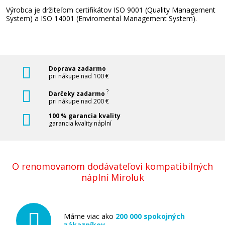
Výrobca je držiteľom certifikátov ISO 9001 (Quality Management
System) a ISO 14001 (Enviromental Management System).
Sada kompatibilných náplní s Brother LC-
1240
Súprava kompatibilných náplní
Doprava zadarmo
pri nákupe nad 100 €
?
Darčeky zadarmo
pri nákupe nad 200 €
100 % garancia kvality
garancia kvality náplní
14,90 €
O renomovanom dodávateľovi kompatibilných
Pridať do košíka
náplní Miroluk
Máme viac ako
200 000 spokojných
Originálna náplň Brother LC-1240C
zákazníkov