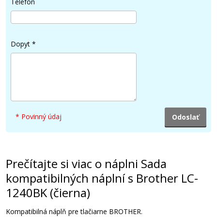
Telefón
4,90 €
Pridať do košíka
Dopyt
*
Sada kompatibilných náplní s Brother LC-
1240RBWBP
Súprava kompatibilných náplní
* Povinný údaj
Prečítajte si viac o náplni Sada
kompatibilných náplní s Brother LC-
1240BK (čierna)
11,90 €
Kompatibilná náplň pre tlačiarne BROTHER.
Pridať do košíka