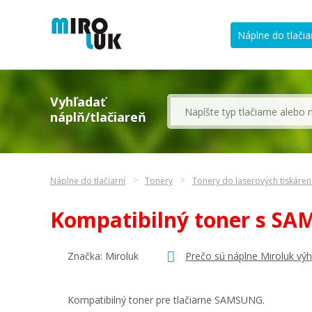
Náplne do tlačia
Vyhľadať
náplň/tlačiareň
Náplne do tlačiarní
Tonery
Tonery do laserových tiskáre
Kompatibilný toner s S
Značka: Miroluk
Prečo sú náplne Miroluk vý
Kompatibilný toner pre tlačiarne SAMSUNG.