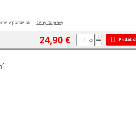
číme v pondelok
Ceny dopravy
24,90 €
Pridať 
ks
ní