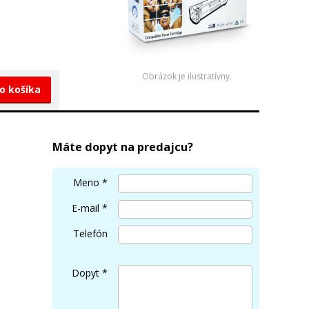
Obrázok je ilustratívny.
do košíka
Máte dopyt na predajcu?
Meno
*
E-mail
*
Telefón
Dopyt
*