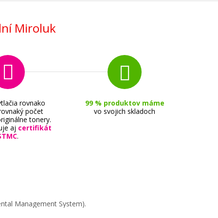
ní Miroluk
tlačia rovnako
99 % produktov máme
 rovnaký počet
vo svojich skladoch
riginálne tonery.
uje aj
certifikát
STMC
.
mental Management System).