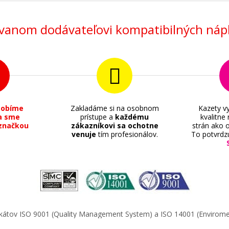
anom dodávateľovi kompatibilných nápl
sobíme
Zakladáme si na osobnom
Kazety vy
a sme
prístupe a
každému
kvalitne
značkou
zákazníkovi sa ochotne
strán ako o
venuje
tím profesionálov.
To potvrdz
ifikátov ISO 9001 (Quality Management System) a ISO 14001 (Enviro