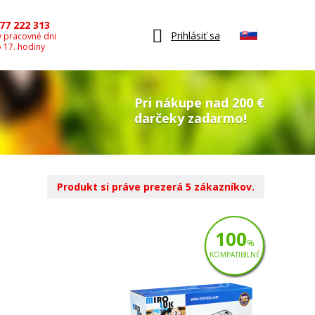
77 222 313
Prihlásiť sa
v pracovné dni
o 17. hodiny
Pri nákupe nad 200 €
darčeky zadarmo!
Produkt si práve prezerá 5 zákazníkov.
100
%
KOMPATIBILNÉ