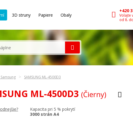
+420 3
rní
3D struny
Papiere
Obaly
Volajte 
od 8. d
n Samsung
SAMSUNG ML-4500D3
AMSUNG ML-4500D3
(Čierny)
Kapacita pri 5 % pokrytí
hodnejšie?
3000 strán A4