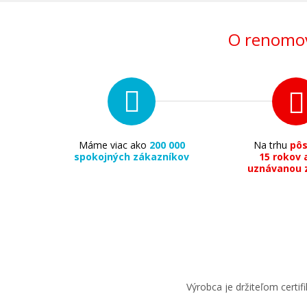
O renomov
Máme viac ako
200 000
Na trhu
pô
spokojných zákazníkov
15 rokov 
uznávanou 
Výrobca je držiteľom cert