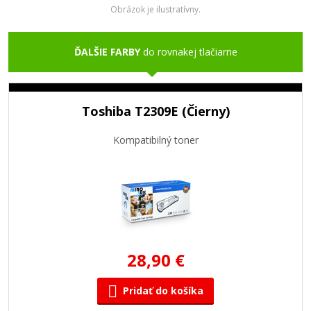
Obrázok je ilustratívny.
ĎALŠIE FARBY
do rovnakej tlačiarne
Toshiba T2309E (Čierny)
Kompatibilný toner
28,90 €
Pridať do košíka