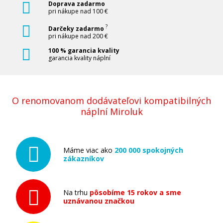
Doprava zadarmo
pri nákupe nad 100 €
?
Darčeky zadarmo
pri nákupe nad 200 €
100 % garancia kvality
garancia kvality náplní
O renomovanom dodávateľovi kompatibilných
náplní Miroluk
Máme viac ako
200 000 spokojných
zákazníkov
Na trhu
pôsobíme 15 rokov a sme
uznávanou značkou