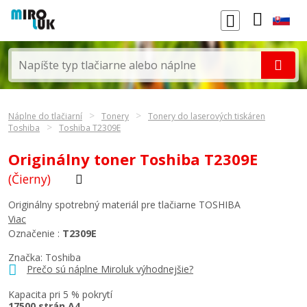
Náplne do tlačiarní
Tonery
Tonery do laserových tiskáren
Toshiba
Toshiba T2309E
Originálny toner Toshiba T2309E
(Čierny)
Originálny spotrebný materiál pre tlačiarne TOSHIBA
Viac
Označenie :
T2309E
Značka:
Toshiba
Prečo sú náplne Miroluk výhodnejšie?
Kapacita pri 5 % pokrytí
17500 strán A4