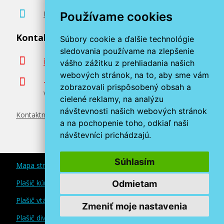
Poradenstvo zadarmo
Používame cookies
Kontaktujte nás
Súbory cookie a ďalšie technológie
sledovania používame na zlepšenie
info@miroluk.sk
vášho zážitku z prehliadania našich
webových stránok, na to, aby sme vám
+420 377 222 313
zobrazovali prispôsobený obsah a
Volajte v pracovné dni od 8. do 17. hod.
cielené reklamy, na analýzu
návštevnosti našich webových stránok
Kontaktné údaje
a na pochopenie toho, odkiaľ naši
návštevníci prichádzajú.
Súhlasím
Mapa stránok
Plašič kún a myší
Odmietam
Plašič vtákov
Zmeniť moje nastavenia
Plašič divokej zveri