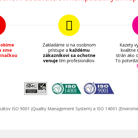
sobíme
Zakladáme si na osobnom
Kazety vy
a sme
prístupe a
každému
kvalitne
značkou
zákazníkovi sa ochotne
strán ako o
venuje
tím profesionálov.
To potvrdz
ifikátov ISO 9001 (Quality Management System) a ISO 14001 (Enviro