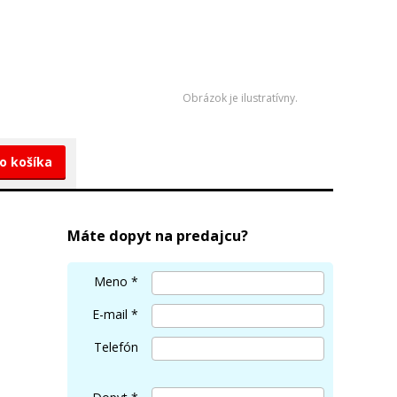
Obrázok je ilustratívny.
do košíka
Máte dopyt na predajcu?
Meno
*
E-mail
*
Telefón