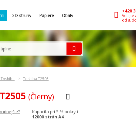
+420 3
rní
3D struny
Papiere
Obaly
Volajte 
od 8. d
n Toshiba
Toshiba T2505
 T2505
(Čierny)
Kapacita pri 5 % pokrytí
hodnejšie?
12000 strán A4