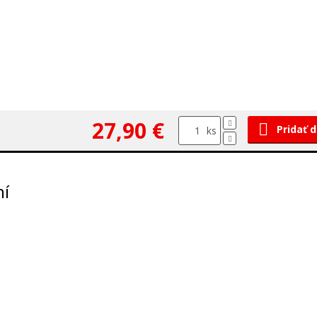
27,90 €
Pridať 
ks
ní