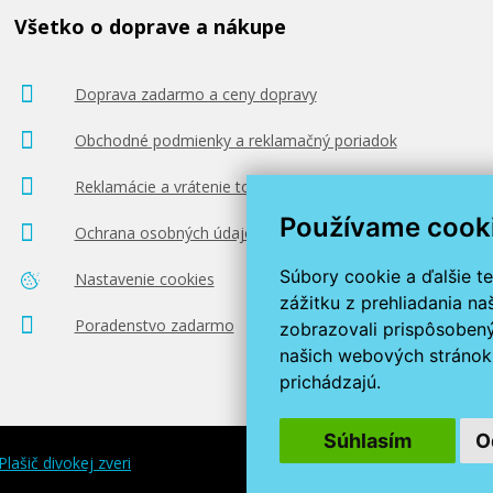
Všetko o doprave a nákupe
Doprava zadarmo a ceny dopravy
Obchodné podmienky a reklamačný poriadok
Reklamácie a vrátenie tovaru
Používame cook
Ochrana osobných údajov
Súbory cookie a ďalšie t
Nastavenie cookies
zážitku z prehliadania n
Poradenstvo zadarmo
zobrazovali prispôsobený
našich webových stránok 
prichádzajú.
Súhlasím
O
Plašič divokej zveri