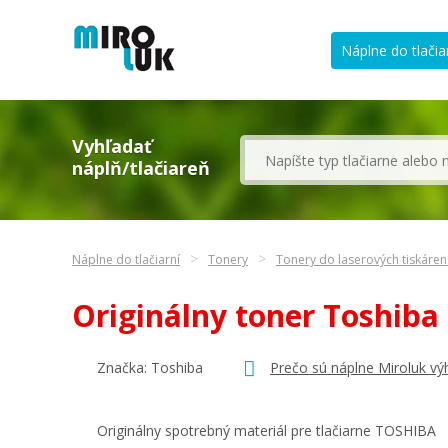
Náplne do tlačia
Vyhľadať
náplň/tlačiareň
Náplne do tlačiarní
Tonery
Tonery do laserových tiskáre
Originálny toner Toshiba
Značka:
Toshiba
Prečo sú náplne Miroluk vý
Originálny spotrebný materiál pre tlačiarne TOSHIBA