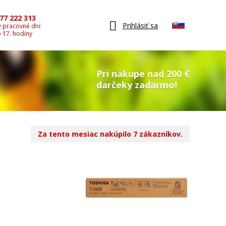
77 222 313
Prihlásiť sa
v pracovné dni
o 17. hodiny
Pri nákupe nad 200 €
darčeky zadarmo!
Za tento mesiac nakúpilo 7 zákazníkov.