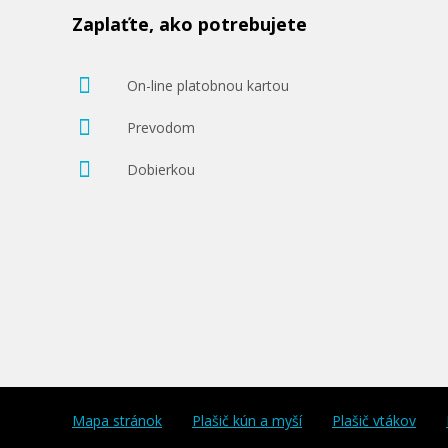
Zaplaťte, ako potrebujete
On-line platobnou kartou
Prevodom
Dobierkou
Mapa stránok
Plašič kún a myší
Plašič vtákov