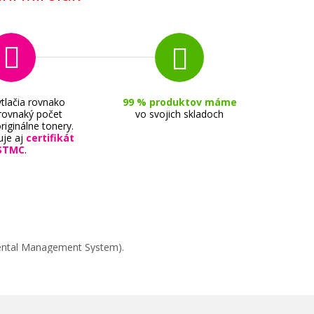
tlačia rovnako
99 % produktov máme
 rovnaký počet
vo svojich skladoch
riginálne tonery.
uje aj
certifikát
STMC
.
mental Management System).