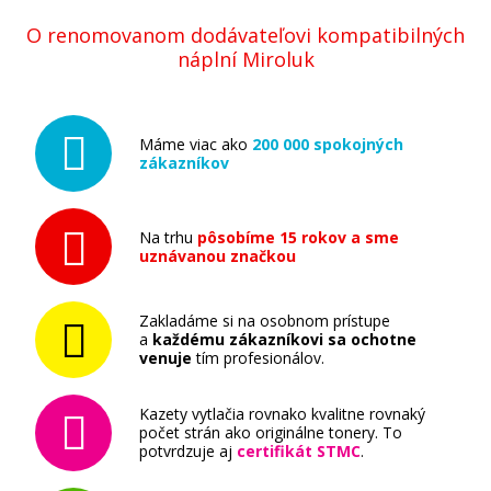
O renomovanom dodávateľovi kompatibilných
náplní Miroluk
Máme viac ako
200 000 spokojných
zákazníkov
Na trhu
pôsobíme 15 rokov a sme
uznávanou značkou
Zakladáme si na osobnom prístupe
a
každému zákazníkovi sa ochotne
venuje
tím profesionálov.
Kazety vytlačia rovnako kvalitne rovnaký
počet strán ako originálne tonery. To
potvrdzuje aj
certifikát STMC
.