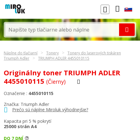
Náplne do tlačiarní
Tonery
Tonery do laserových tiskáren
Triumph Adler
TRIUMPH ADLER 4455010115
Originálny toner TRIUMPH ADLER
4455010115
(Čierny)
Označenie :
4455010115
Značka:
Triumph Adler
Prečo sú náplne Miroluk výhodnejšie?
Kapacita pri 5 % pokrytí
25000 strán A4
DO 7 DNÍ