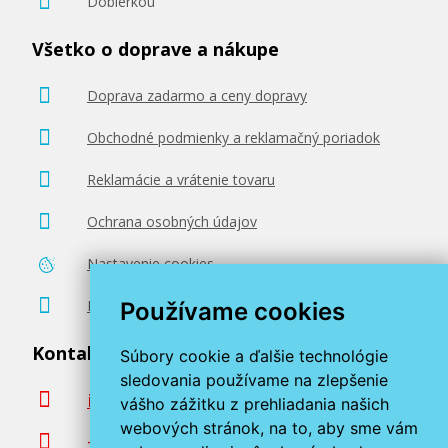
Dobierkou
Všetko o doprave a nákupe
Doprava zadarmo a ceny dopravy
Obchodné podmienky a reklamačný poriadok
Reklamácie a vrátenie tovaru
Ochrana osobných údajov
Nastavenie cookies
Poradenstvo zadarmo
Používame cookies
Kontaktujte nás
Súbory cookie a ďalšie technológie
sledovania používame na zlepšenie
info@miroluk.sk
vášho zážitku z prehliadania našich
webových stránok, na to, aby sme vám
+420 377 222 313