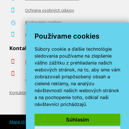
Ochrana osobných údajov
Nastavenie cookies
Poradenstvo zadarmo
Používame cookies
Kontaktujte nás
Súbory cookie a ďalšie technológie
sledovania používame na zlepšenie
info@miroluk.sk
vášho zážitku z prehliadania našich
webových stránok, na to, aby sme vám
+420 377 222 313
zobrazovali prispôsobený obsah a
Volajte v pracovné dni od 8. do 17. hod.
cielené reklamy, na analýzu
návštevnosti našich webových stránok
Kontaktné údaje
a na pochopenie toho, odkiaľ naši
návštevníci prichádzajú.
Súhlasím
Mapa stránok