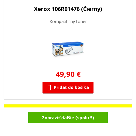
Xerox 106R01476 (Čierny)
Kompatibilný toner
49,90 €
Pridať do košíka
Xerox 106R01475 (Žltý)
Zobraziť ďalšie (spolu 5)
Kompatibilný toner