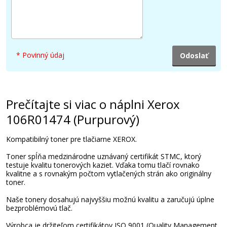
13,90 €
Pridať do košíka
* Povinný údaj
Xerox 106R01463 (Azúrový)
Prečítajte si viac o náplni Xerox
106R01474 (Purpurový)
Originálny toner
Kompatibilný toner pre tlačiarne XEROX.
Toner spĺňa medzinárodne uznávaný certifikát STMC, ktorý
testuje kvalitu tonerových kaziet. Vďaka tomu tlačí rovnako
kvalitne a s rovnakým počtom vytlačených strán ako originálny
toner.
Naše tonery dosahujú najvyššiu možnú kvalitu a zaručujú úplne
17,90 €
bezproblémovú tlač.
Výrobca je držiteľom certifikátov ISO 9001 (Quality Management