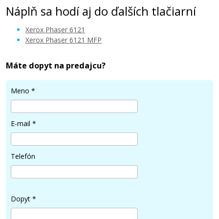
Náplň sa hodí aj do ďalších tlačiarní
Xerox Phaser 6121
Xerox Phaser 6121 MFP
Máte dopyt na predajcu?
49,90 €
Meno
*
Pridať do košíka
E-mail
*
Xerox 106R01464 (Purpurový)
Telefón
Originálny toner
Dopyt
*