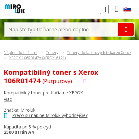
Náplne do tlačiarní
Tonery
Tonery do laserových tiskáren Xerox
XEROX 106R0147x (XEROX_6121)
Kompatibilný toner s Xerox
106R01474
(Purpurový)
Kompatibilný toner pre tlačiarne XEROX.
Viac
Značka: Miroluk
Prečo sú náplne Miroluk výhodnejšie?
Kapacita pri 5 % pokrytí
2500 strán A4