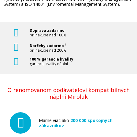
Pridať do košíka
System) a ISO 14001 (Enviromental Management System).
Doprava zadarmo
pri nákupe nad 100 €
?
Darčeky zadarmo
pri nákupe nad 200 €
100 % garancia kvality
garancia kvality náplní
O renomovanom dodávateľovi kompatibilných
náplní Miroluk
Máme viac ako
200 000 spokojných
zákazníkov