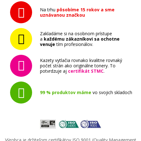
Na trhu
pôsobíme 15 rokov a sme
uznávanou značkou
Zakladáme si na osobnom prístupe
a
každému zákazníkovi sa ochotne
venuje
tím profesionálov.
Kazety vytlačia rovnako kvalitne rovnaký
počet strán ako originálne tonery. To
potvrdzuje aj
certifikát STMC
.
99 % produktov máme
vo svojich skladoch
Výrobca je držiteľom certifikátov ISO 9001 (Quality Management