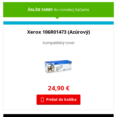
ĎALŠIE FARBY
do rovnakej tlačiarne
Xerox 106R01473 (Azúrový)
Kompatibilný toner
24,90 €
Pridať do košíka