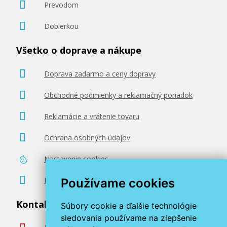
Prevodom
Dobierkou
Všetko o doprave a nákupe
68,90 €
Doprava zadarmo a ceny dopravy
Pridať do košíka
Obchodné podmienky a reklamačný poriadok
Reklamácie a vrátenie tovaru
Ochrana osobných údajov
Nastavenie cookies
Poradenstvo zadarmo
Používame cookies
Kontaktujte nás
Súbory cookie a ďalšie technológie
sledovania používame na zlepšenie