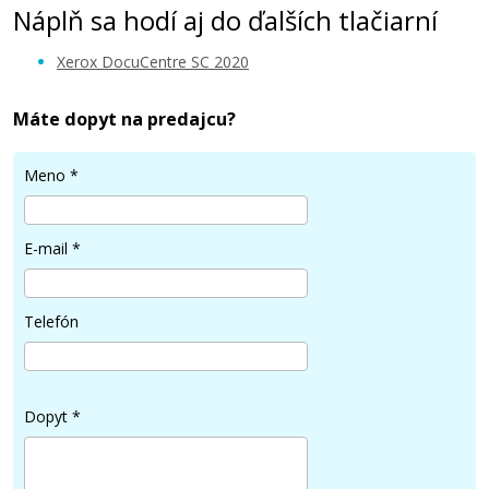
Náplň sa hodí aj do ďalších tlačiarní
Xerox DocuCentre SC 2020
Máte dopyt na predajcu?
26,90 €
Meno
*
Pridať do košíka
E-mail
*
XEROX 006R01693 (čierny)
Telefón
Kompatibilný toner
Dopyt
*