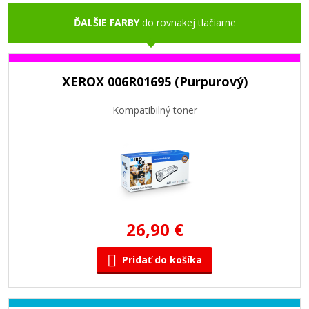
ĎALŠIE FARBY
do rovnakej tlačiarne
XEROX 006R01695 (Purpurový)
Kompatibilný toner
26,90 €
Pridať do košíka