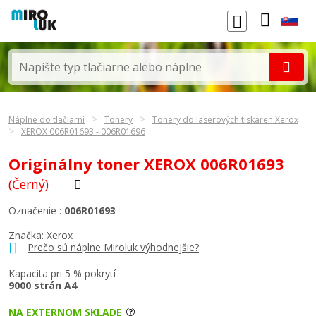
Náplne do tlačiarní
Tonery
Tonery do laserových tiskáren Xerox
XEROX 006R01693 - 006R01696
Originálny toner XEROX 006R01693
(Černý)
Označenie :
006R01693
Značka:
Xerox
Prečo sú náplne Miroluk výhodnejšie?
Kapacita pri 5 % pokrytí
9000 strán A4
NA EXTERNOM SKLADE