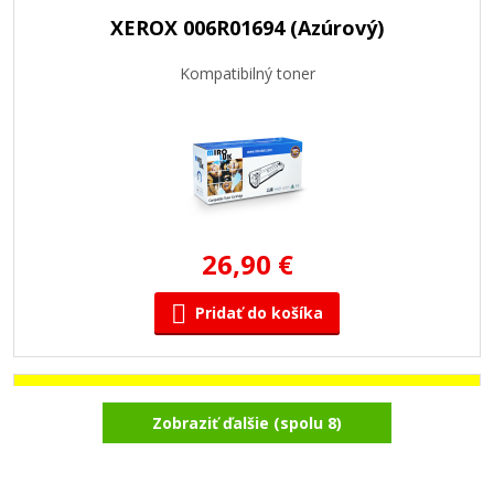
XEROX 006R01694 (Azúrový)
Kompatibilný toner
26,90 €
Pridať do košíka
XEROX 006R01696 (Žltý)
Zobraziť ďalšie (spolu 8)
Kompatibilný toner