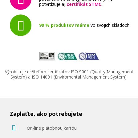
XEROX 006R01696 (Žltý)
potvrdzuje aj
certifikát STMC
.
Originálny toner
99 % produktov máme
vo svojich skladoch
40,90 €
Výrobca je držiteľom certifikátov ISO 9001 (Quality Management
System) a ISO 14001 (Enviromental Management System).
Pridať do košíka
Originálna odpadová nádobka XEROX
Zaplaťte, ako potrebujete
008R13215
Originálna odpadová nádobka
On-line platobnou kartou