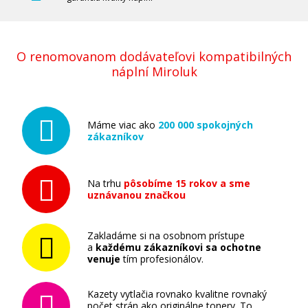
Pridať do košíka
O renomovanom dodávateľovi kompatibilných
XEROX 006R01694 (Azúrový)
náplní Miroluk
Originálny toner
Máme viac ako
200 000 spokojných
zákazníkov
Na trhu
pôsobíme 15 rokov a sme
uznávanou značkou
39,90 €
Zakladáme si na osobnom prístupe
Pridať do košíka
a
každému zákazníkovi sa ochotne
venuje
tím profesionálov.
Kazety vytlačia rovnako kvalitne rovnaký
počet strán ako originálne tonery. To