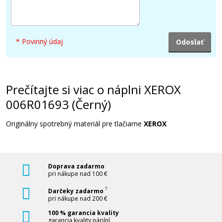
37,90 €
* Povinný údaj
Pridať do košíka
Prečítajte si viac o náplni XEROX
XEROX 006R01695 (Purpurový)
006R01693 (Černý)
Originálny toner
Originálny spotrebný materiál pre tlačiarne
XEROX
Doprava zadarmo
pri nákupe nad 100 €
?
Darčeky zadarmo
pri nákupe nad 200 €
39,90 €
100 % garancia kvality
garancia kvality náplní