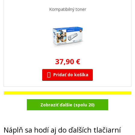
Kompatibilný toner
37,90 €
Pridať do košíka
XEROX 106R03509 (Žltý)
Zobraziť ďalšie (spolu 20)
Kompatibilný toner
Náplň sa hodí aj do ďalších tlačiarní