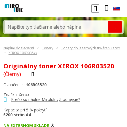
Náplne do tlačiarní
Tonery
Tonery do laserových tiskáren Xerox
XEROX 106R035xx
Originálny toner XEROX 106R03520
(Čierny)
Označenie :
106R03520
Značka:
Xerox
Prečo sú náplne Miroluk výhodnejšie?
Kapacita pri 5 % pokrytí
5200 strán A4
NA EXTERNOM SKLADE