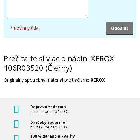
37,90 €
Pridať do košíka
* Povinný údaj
XEROX 106R03520 (Čierny)
Prečítajte si viac o náplni XEROX
Kompatibilný toner
106R03520 (Čierny)
Originálny spotrebný materiál pre tlačiarne
XEROX
Doprava zadarmo
pri nákupe nad 100 €
41,90 €
?
Darčeky zadarmo
pri nákupe nad 200 €
Pridať do košíka
100 % garancia kvality