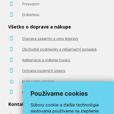
Prevodom
Dobierkou
41,90 €
Všetko o doprave a nákupe
Pridať do košíka
Doprava zadarmo a ceny dopravy
Obchodné podmienky a reklamačný poriadok
Xerox 106R03534 (Azúrový)
Reklamácie a vrátenie tovaru
Kompatibilný toner
Ochrana osobných údajov
Nastavenie cookies
Poradenstvo zadarmo
Používame cookies
Kontaktujte nás
Súbory cookie a ďalšie technológie
sledovania používame na zlepšenie