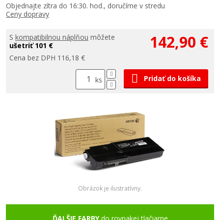
Objednajte zítra do 16:30. hod., doručíme v stredu
Ceny dopravy
142,90 €
S
kompatibilnou náplňou
môžete
ušetriť 101 €
Cena bez DPH 116,18 €
Pridať do košíka
ks
Obrázok je ilustratívny.
ĎALŠIE FARBY
do rovnakej tlačiarne