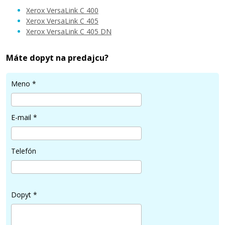
Xerox VersaLink C 400
Xerox VersaLink C 405
Xerox VersaLink C 405 DN
37,90 €
Máte dopyt na predajcu?
Pridať do košíka
Meno
*
E-mail
*
XEROX 106R03508 (Čierny)
Kompatibilný toner
Telefón
Dopyt
*