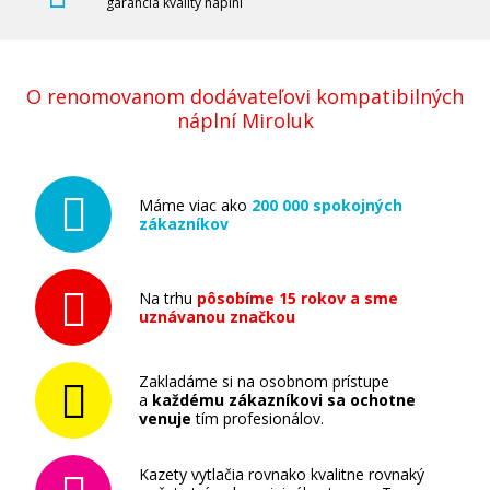
garancia kvality náplní
XEROX 106R03521 (Žltý)
O renomovanom dodávateľovi kompatibilných
Kompatibilný toner
náplní Miroluk
Máme viac ako
200 000 spokojných
zákazníkov
Na trhu
pôsobíme 15 rokov a sme
41,90 €
uznávanou značkou
Pridať do košíka
Zakladáme si na osobnom prístupe
a
každému zákazníkovi sa ochotne
venuje
tím profesionálov.
XEROX 106R03523 (Purpurový)
Kazety vytlačia rovnako kvalitne rovnaký