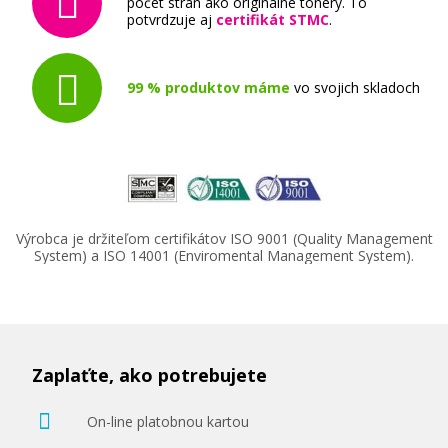
počet strán ako originálne tonery. To
Kompatibilný toner
potvrdzuje aj
certifikát STMC
.
99 % produktov máme
vo svojich skladoch
41,90 €
Pridať do košíka
Výrobca je držiteľom certifikátov ISO 9001 (Quality Management
System) a ISO 14001 (Enviromental Management System).
XEROX 106R03522 (Azúrový)
Kompatibilný toner
Zaplaťte, ako potrebujete
On-line platobnou kartou