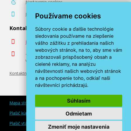
Nastavenie cookies
Poradenstvo zadarmo
Používame cookies
Kontaktujte nás
Súbory cookie a ďalšie technológie
sledovania používame na zlepšenie
info@miroluk.sk
vášho zážitku z prehliadania našich
webových stránok, na to, aby sme vám
+420 377 222 313
zobrazovali prispôsobený obsah a
Volajte v pracovné dni od 8. do 17. hod.
cielené reklamy, na analýzu
návštevnosti našich webových stránok
Kontaktné údaje
a na pochopenie toho, odkiaľ naši
návštevníci prichádzajú.
Súhlasím
Mapa stránok
Plašič kún a myší
Odmietam
Plašič vtákov
Zmeniť moje nastavenia