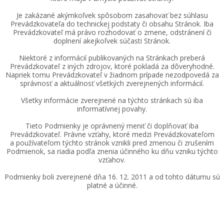
Je zakázané akýmkoľvek spôsobom zasahovať bez súhlasu
Prevádzkovateľa do technickej podstaty či obsahu Stránok. Iba
Prevádzkovateľ má právo rozhodovať o zmene, odstránení či
doplnení akejkoľvek súčasti Stránok.
Niektoré z informácií publikovaných na Stránkach preberá
Prevádzkovateľ z iných zdrojov, ktoré pokladá za dôveryhodné.
Napriek tomu Prevádzkovateľ v žiadnom prípade nezodpovedá za
správnosť a aktuálnosť všetkých zverejnených informácií.
Všetky informácie zverejnené na týchto stránkach sú iba
informatívnej povahy.
Tieto Podmienky je oprávnený meniť či doplňovať iba
Prevádzkovateľ. Právne vzťahy, ktoré medzi Prevádzkovateľom
a používateľom týchto stránok vznikli pred zmenou či zrušením
Podmienok, sa riadia podľa znenia účinného ku dňu vzniku týchto
vzťahov.
Podmienky boli zverejnené dňa 16. 12. 2011 a od tohto dátumu sú
platné a účinné.