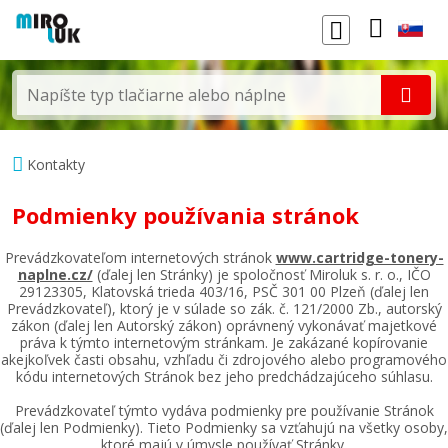
Kontakty
Podmienky používania stránok
Prevádzkovateľom internetových stránok
www.cartridge-tonery-
naplne.cz/
(ďalej len Stránky) je spoločnosť Miroluk s. r. o., IČO
29123305, Klatovská trieda 403/16, PSČ 301 00 Plzeň (ďalej len
Prevádzkovateľ), ktorý je v súlade so zák. č. 121/2000 Zb., autorský
zákon (ďalej len Autorský zákon) oprávnený vykonávať majetkové
práva k týmto internetovým stránkam. Je zakázané kopírovanie
akejkoľvek časti obsahu, vzhľadu či zdrojového alebo programového
kódu internetových Stránok bez jeho predchádzajúceho súhlasu.
Prevádzkovateľ týmto vydáva podmienky pre používanie Stránok
(ďalej len Podmienky). Tieto Podmienky sa vzťahujú na všetky osoby,
ktoré majú v úmysle používať Stránky.