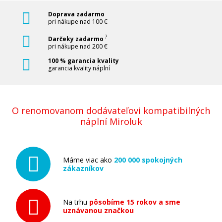
Doprava zadarmo
pri nákupe nad 100 €
?
Darčeky zadarmo
pri nákupe nad 200 €
100 % garancia kvality
garancia kvality náplní
O renomovanom dodávateľovi kompatibilných
náplní Miroluk
Máme viac ako
200 000 spokojných
zákazníkov
Na trhu
pôsobíme 15 rokov a sme
uznávanou značkou