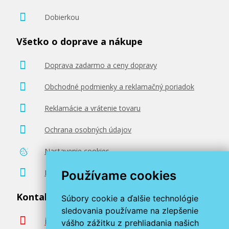
Dobierkou
Všetko o doprave a nákupe
Doprava zadarmo a ceny dopravy
Obchodné podmienky a reklamačný poriadok
Reklamácie a vrátenie tovaru
Ochrana osobných údajov
Nastavenie cookies
Poradenstvo zadarmo
Používame cookies
Kontaktujte nás
Súbory cookie a ďalšie technológie
sledovania používame na zlepšenie
info@miroluk.sk
vášho zážitku z prehliadania našich