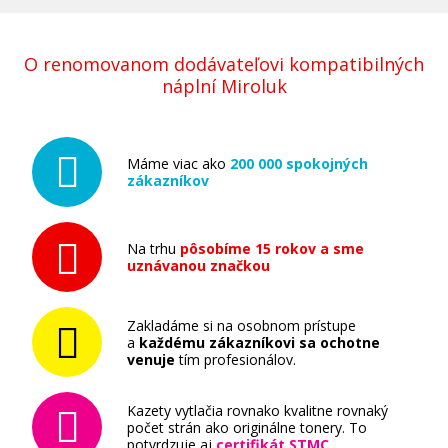
O renomovanom dodávateľovi kompatibilných
náplní Miroluk
Máme viac ako
200 000 spokojných
zákazníkov
Na trhu
pôsobíme 15 rokov a sme
uznávanou značkou
Zakladáme si na osobnom prístupe
a
každému zákazníkovi sa ochotne
venuje
tím profesionálov.
Kazety vytlačia rovnako kvalitne rovnaký
počet strán ako originálne tonery. To
potvrdzuje aj
certifikát STMC
.