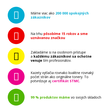
Máme viac ako
200 000 spokojných
zákazníkov
Na trhu
pôsobíme 15 rokov a sme
uznávanou značkou
Zakladáme si na osobnom prístupe
a
každému zákazníkovi sa ochotne
venuje
tím profesionálov.
Kazety vytlačia rovnako kvalitne rovnaký
počet strán ako originálne tonery. To
potvrdzuje aj
certifikát STMC
.
99 % produktov máme
vo svojich skladoch