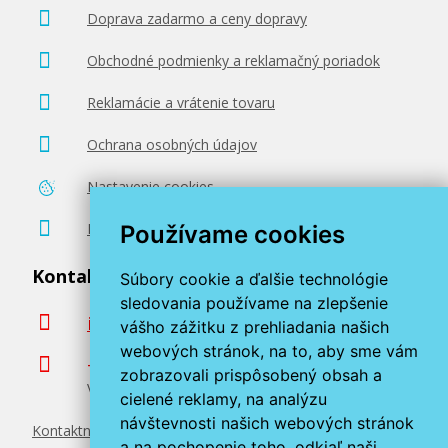
Doprava zadarmo a ceny dopravy
Obchodné podmienky a reklamačný poriadok
Reklamácie a vrátenie tovaru
Ochrana osobných údajov
Nastavenie cookies
Poradenstvo zadarmo
Používame cookies
Kontaktujte nás
Súbory cookie a ďalšie technológie
sledovania používame na zlepšenie
info@miroluk.sk
vášho zážitku z prehliadania našich
webových stránok, na to, aby sme vám
+420 377 222 313
zobrazovali prispôsobený obsah a
Volajte v pracovné dni od 8. do 17. hod.
cielené reklamy, na analýzu
návštevnosti našich webových stránok
Kontaktné údaje
a na pochopenie toho, odkiaľ naši