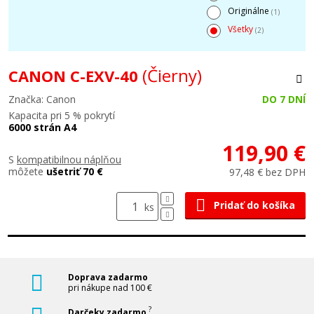
Originálne
(1)
Všetky
(2)
(Čierny)
CANON C-EXV-40
Značka: Canon
DO 7 DNÍ
Kapacita pri 5 % pokrytí
6000 strán A4
119,90 €
S
kompatibilnou náplňou
môžete
ušetriť 70 €
97,48 € bez DPH
Pridať do košíka
ks
Doprava zadarmo
pri nákupe nad 100 €
?
Darčeky zadarmo