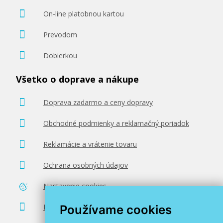
On-line platobnou kartou
Prevodom
Dobierkou
Všetko o doprave a nákupe
Doprava zadarmo a ceny dopravy
Obchodné podmienky a reklamačný poriadok
Reklamácie a vrátenie tovaru
Ochrana osobných údajov
Nastavenie cookies
Poradenstvo zadarmo
Používame cookies