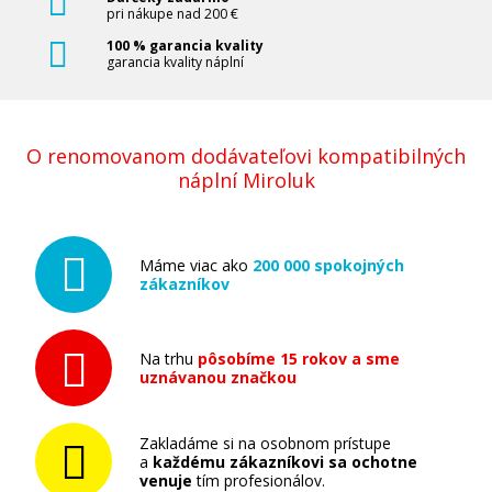
pri nákupe nad 200 €
100 % garancia kvality
garancia kvality náplní
O renomovanom dodávateľovi kompatibilných
náplní Miroluk
Máme viac ako
200 000 spokojných
zákazníkov
Na trhu
pôsobíme 15 rokov a sme
uznávanou značkou
Zakladáme si na osobnom prístupe
a
každému zákazníkovi sa ochotne
venuje
tím profesionálov.