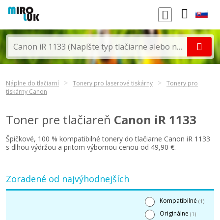
Náplne do tlačiarní
Tonery pro laserové tiskárny
Tonery pro
tiskárny Canon
Toner pre tlačiareň
Canon iR 1133
Špičkové, 100 % kompatibilné tonery do tlačiarne Canon iR 1133
s dlhou výdržou a pritom výbornou cenou od 49,90 €.
Zoradené od najvýhodnejších
Kompatibilné
(1)
Originálne
(1)