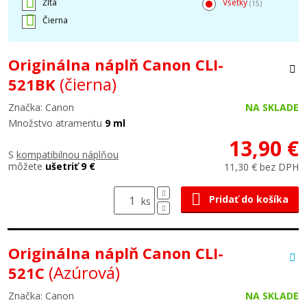
Žltá
Všetky
(15)
Čierna
Originálna náplň Canon CLI-
(čierna)
521BK
Značka: Canon
NA SKLADE
Množstvo atramentu
9 ml
13,90 €
S
kompatibilnou náplňou
môžete
ušetriť 9 €
11,30 € bez DPH
Pridať do košíka
ks
Originálna náplň Canon CLI-
(Azúrová)
521C
Značka: Canon
NA SKLADE