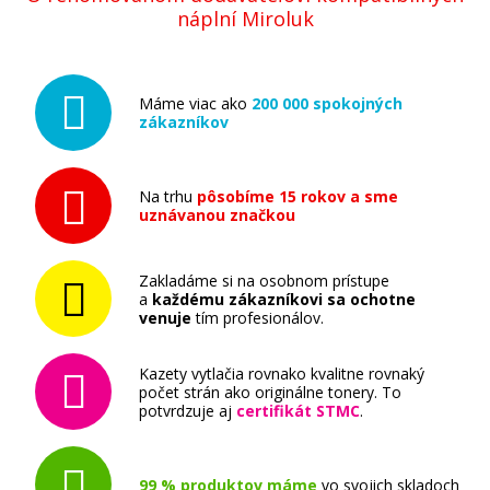
náplní Miroluk
Máme viac ako
200 000 spokojných
zákazníkov
Na trhu
pôsobíme 15 rokov a sme
uznávanou značkou
Zakladáme si na osobnom prístupe
a
každému zákazníkovi sa ochotne
venuje
tím profesionálov.
Kazety vytlačia rovnako kvalitne rovnaký
počet strán ako originálne tonery. To
potvrdzuje aj
certifikát STMC
.
99 % produktov máme
vo svojich skladoch