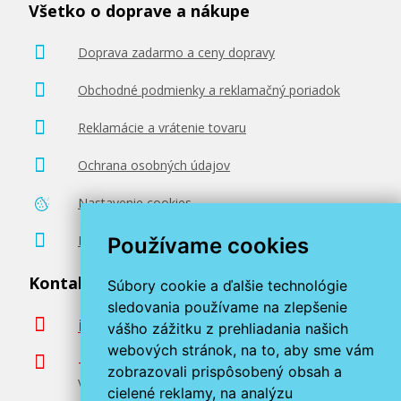
Všetko o doprave a nákupe
Doprava zadarmo a ceny dopravy
Obchodné podmienky a reklamačný poriadok
Reklamácie a vrátenie tovaru
Ochrana osobných údajov
Nastavenie cookies
Poradenstvo zadarmo
Používame cookies
Kontaktujte nás
Súbory cookie a ďalšie technológie
sledovania používame na zlepšenie
info@miroluk.sk
vášho zážitku z prehliadania našich
webových stránok, na to, aby sme vám
+420 377 222 313
zobrazovali prispôsobený obsah a
Volajte v pracovné dni od 8. do 17. hod.
cielené reklamy, na analýzu