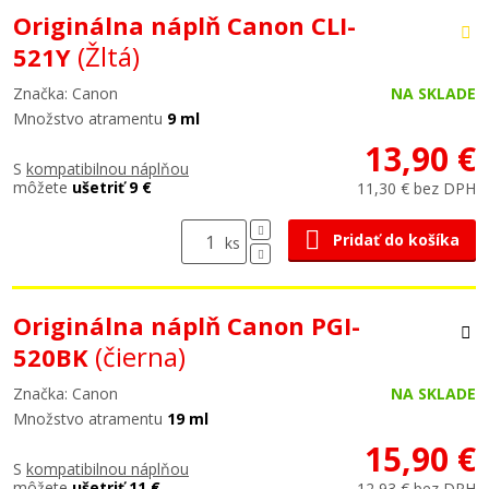
Originálna náplň Canon CLI-
(Žltá)
521Y
Značka: Canon
NA SKLADE
Množstvo atramentu
9 ml
13,90 €
S
kompatibilnou náplňou
môžete
ušetriť 9 €
11,30 € bez DPH
Pridať do košíka
ks
Originálna náplň Canon PGI-
(čierna)
520BK
Značka: Canon
NA SKLADE
Množstvo atramentu
19 ml
15,90 €
S
kompatibilnou náplňou
môžete
ušetriť 11 €
12,93 € bez DPH