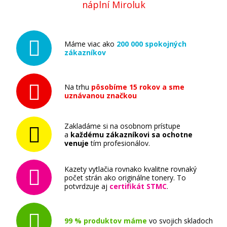
náplní Miroluk
Máme viac ako
200 000 spokojných
zákazníkov
Na trhu
pôsobíme 15 rokov a sme
uznávanou značkou
Zakladáme si na osobnom prístupe
a
každému zákazníkovi sa ochotne
venuje
tím profesionálov.
Kazety vytlačia rovnako kvalitne rovnaký
počet strán ako originálne tonery. To
potvrdzuje aj
certifikát STMC
.
99 % produktov máme
vo svojich skladoch