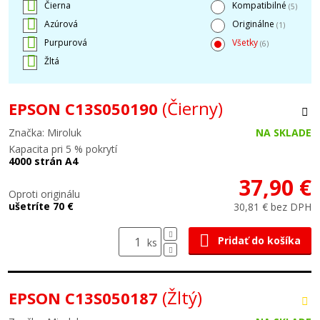
Čierna
Kompatibilné
(5)
Azúrová
Originálne
(1)
Purpurová
Všetky
(6)
Žltá
(Čierny)
EPSON C13S050190
Značka: Miroluk
NA SKLADE
Kapacita pri 5 % pokrytí
4000 strán A4
37,90 €
Oproti originálu
ušetríte 70 €
30,81 € bez DPH
Pridať do košíka
ks
(Žltý)
EPSON C13S050187