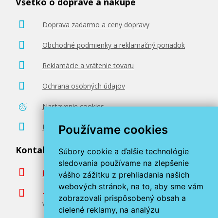
Všetko o doprave a nákupe
Doprava zadarmo a ceny dopravy
Obchodné podmienky a reklamačný poriadok
Reklamácie a vrátenie tovaru
Ochrana osobných údajov
Nastavenie cookies
Poradenstvo zadarmo
Používame cookies
Kontaktujte nás
Súbory cookie a ďalšie technológie
sledovania používame na zlepšenie
info@miroluk.sk
vášho zážitku z prehliadania našich
webových stránok, na to, aby sme vám
+420 377 222 313
zobrazovali prispôsobený obsah a
Volajte v pracovné dni od 8. do 17. hod.
cielené reklamy, na analýzu