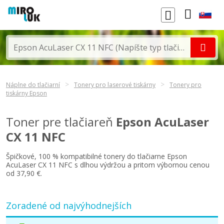
Náplne do tlačiarní
Tonery pro laserové tiskárny
Tonery pro
tiskárny Epson
Toner pre tlačiareň
Epson AcuLaser
CX 11 NFC
Špičkové, 100 % kompatibilné tonery do tlačiarne Epson
AcuLaser CX 11 NFC s dlhou výdržou a pritom výbornou cenou
od 37,90 €.
Zoradené od najvýhodnejších