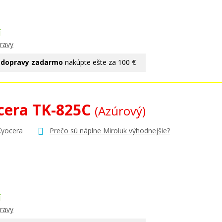
Í
ravy
 dopravy zadarmo
nakúpte ešte za 100 €
cera TK-825C
(Azúrový)
Kyocera
Prečo sú náplne Miroluk výhodnejšie?
Í
ravy