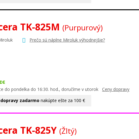
cera TK-825M
(Purpurový)
Miroluk
Prečo sú náplne Miroluk výhodnejšie?
DE
te do pondelka do 16:30. hod., doručíme v utorok
Ceny dopravy
 dopravy zadarmo
nakúpte ešte za 100 €
cera TK-825Y
(Žltý)