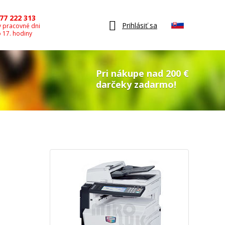
77 222 313
Prihlásiť sa
v pracovné dni
o 17. hodiny
Pri nákupe nad 200 €
darčeky zadarmo!