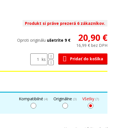
Produkt si práve prezerá 6 zákazníkov.
20,90 €
Oproti originálu
ušetríte 9 €
16,99 € bez DPH
Pridať do košíka
ks
Kompatibilné
Originálne
Všetky
(4)
(3)
(7)