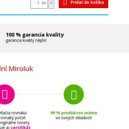
Pridať do košíka
ks
100 % garancia kvality
garancia kvality náplní
ní Miroluk
tlačia rovnako
99 % produktov máme
 rovnaký počet
vo svojich skladoch
riginálne tonery.
uje aj
certifikát