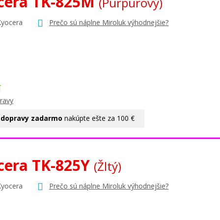
cera TK-825M
(Purpurový)
Kyocera
Prečo sú náplne Miroluk výhodnejšie?
Í
ravy
 dopravy zadarmo
nakúpte ešte za 100 €
cera TK-825Y
(Žltý)
Kyocera
Prečo sú náplne Miroluk výhodnejšie?