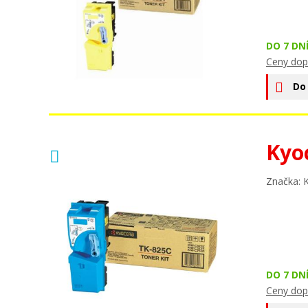
DO 7 DN
Ceny dop
Do
Kyo
Značka: 
DO 7 DN
Ceny dop