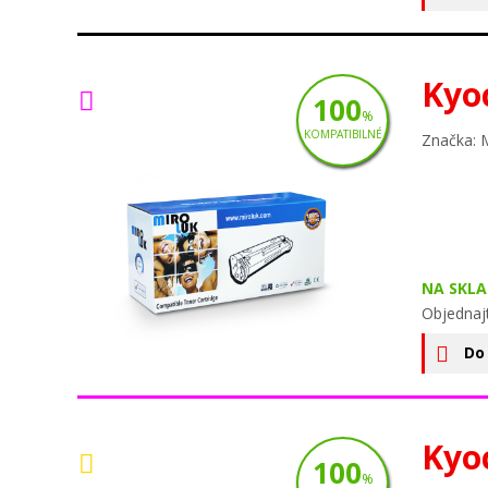
Kyo
100
%
KOMPATIBILNÉ
Značka: 
NA SKLA
Objednaj
Do
Kyo
100
%