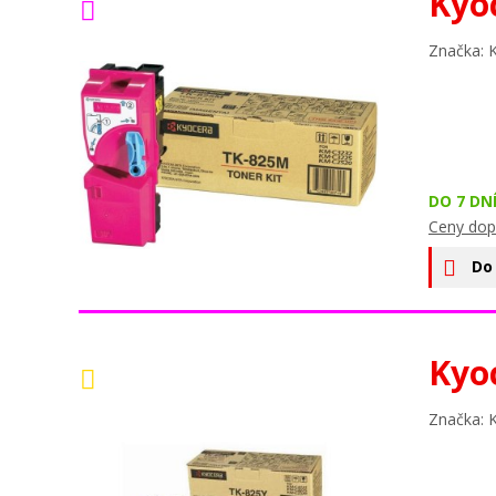
Kyo
Značka: 
DO 7 DN
Ceny dop
Do
Kyo
Značka: 