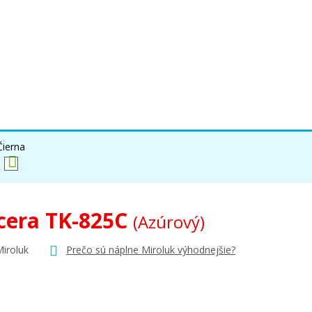
Čierna
cera TK-825C
(Azúrový)
Miroluk
Prečo sú náplne Miroluk výhodnejšie?