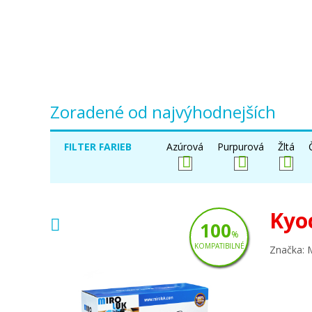
Zoradené od najvýhodnejších
FILTER FARIEB
Azúrová
Purpurová
Žltá
Kyo
100
%
KOMPATIBILNÉ
Značka: 