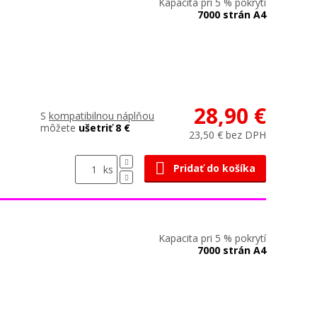
Kapacita pri 5 % pokrytí
7000 strán A4
28,90 €
S
kompatibilnou náplňou
môžete
ušetriť 8 €
23,50 € bez DPH
Pridať do košíka
ks
Kapacita pri 5 % pokrytí
7000 strán A4