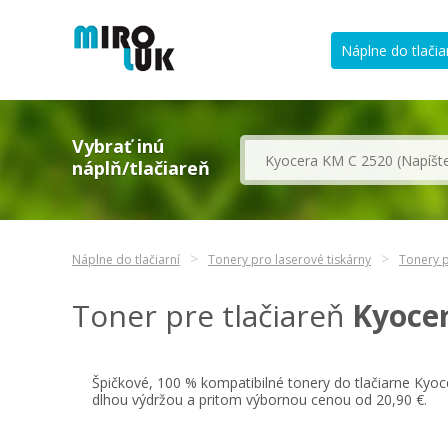
Náplne do tlačia
Vybrať inú
náplň/tlačiareň
Náplne do tlačiarní
Tonery pro laserové tiskárny
Tonery p
Toner pre tlačiareň
Kyoce
Špičkové, 100 % kompatibilné tonery do tlačiarne Kyo
dlhou výdržou a pritom výbornou cenou od 20,90 €.