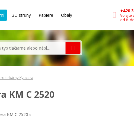
+420 3
rní
3D struny
Papiere
Obaly
Volajte 
od 8. d
ro tiskárny Kyocera
ra KM C 2520
cera KM C 2520 s