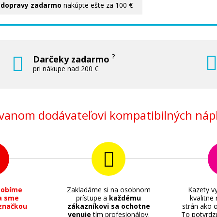
 dopravy zadarmo
nakúpte ešte za 100 €
?
Darčeky zadarmo
pri nákupe nad 200 €
anom dodávateľovi kompatibilných nápl
sobíme
Zakladáme si na osobnom
Kazety vy
a sme
prístupe a
každému
kvalitne
značkou
zákazníkovi sa ochotne
strán ako o
venuje
tím profesionálov.
To potvrdz