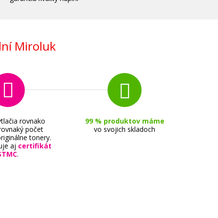
ní Miroluk
tlačia rovnako
99 % produktov máme
 rovnaký počet
vo svojich skladoch
riginálne tonery.
uje aj
certifikát
STMC
.