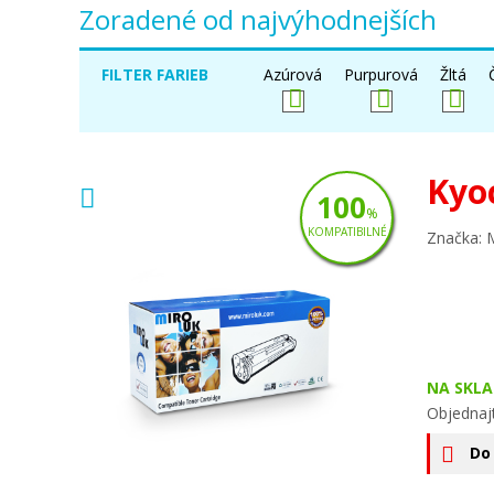
Zoradené od najvýhodnejších
FILTER FARIEB
Azúrová
Purpurová
Žltá
Kyo
100
%
KOMPATIBILNÉ
Značka: 
NA SKLA
Objednaj
Do