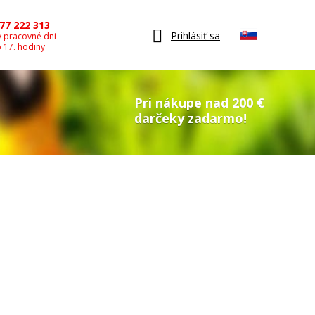
77 222 313
Prihlásiť sa
v pracovné dni
o 17. hodiny
Pri nákupe nad 200 €
darčeky zadarmo!