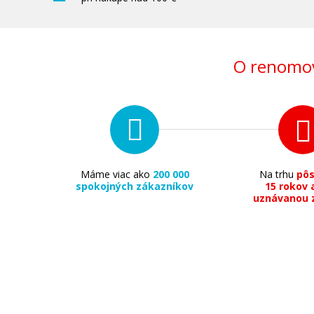
O renomov
Máme viac ako
200 000
Na trhu
pô
spokojných zákazníkov
15 rokov 
uznávanou 