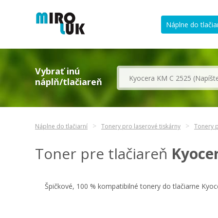
Náplne do tlačia
Vybrať inú
náplň/tlačiareň
Náplne do tlačiarní
Tonery pro laserové tiskárny
Tonery p
Toner pre tlačiareň
Kyoce
Špičkové, 100 % kompatibilné tonery do tlačiarne Kyo