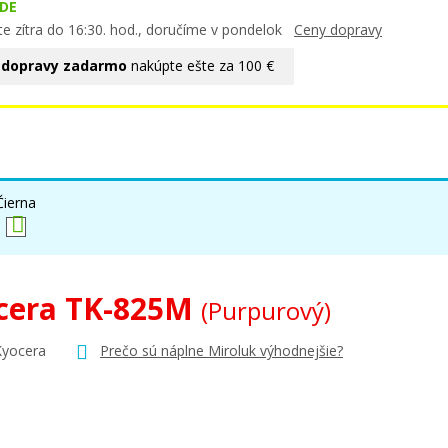
DE
te zítra do 16:30. hod., doručíme v pondelok
Ceny dopravy
 dopravy zadarmo
nakúpte ešte za 100 €
Čierna
cera TK-825M
(Purpurový)
Kyocera
Prečo sú náplne Miroluk výhodnejšie?