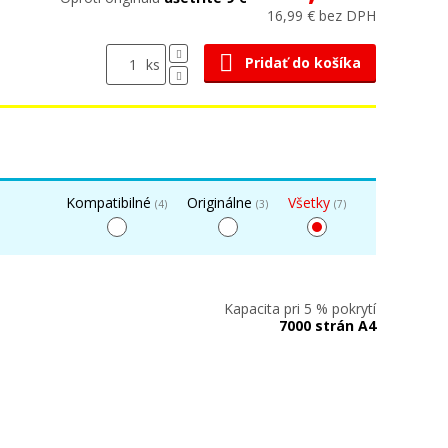
16,99 € bez DPH
Pridať do košíka
ks
Kompatibilné
Originálne
Všetky
(4)
(3)
(7)
Kapacita pri 5 % pokrytí
7000 strán A4