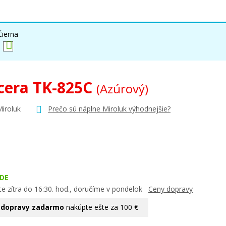
Čierna
cera TK-825C
(Azúrový)
Miroluk
Prečo sú náplne Miroluk výhodnejšie?
DE
te zítra do 16:30. hod., doručíme v pondelok
Ceny dopravy
 dopravy zadarmo
nakúpte ešte za 100 €