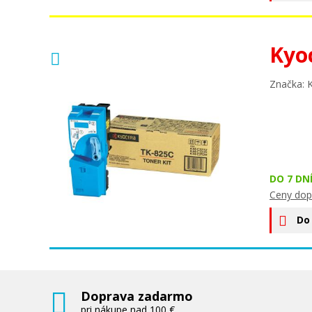
Kyo
Značka: 
DO 7 DN
Ceny dop
Do
Doprava zadarmo
pri nákupe nad 100 €