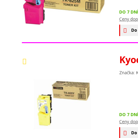
DO 7 DN
Ceny dop
Do
Kyo
Značka: 
DO 7 DN
Ceny dop
Do