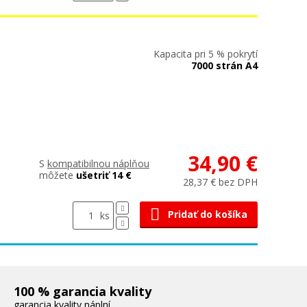
Kapacita pri 5 % pokrytí
7000 strán A4
34,90 €
S
kompatibilnou náplňou
môžete
ušetriť 14 €
28,37 € bez DPH
Pridať do košíka
ks
100 % garancia kvality
garancia kvality náplní