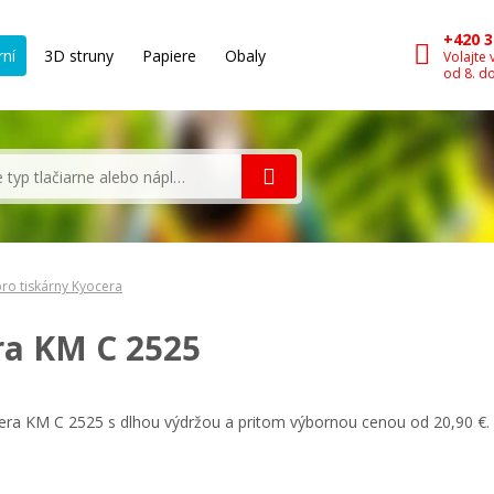
+420 3
rní
3D struny
Papiere
Obaly
Volajte 
od 8. d
ro tiskárny Kyocera
ra KM C 2525
cera KM C 2525 s dlhou výdržou a pritom výbornou cenou od 20,90 €.