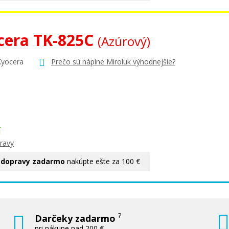
cera TK-825C
(Azúrový)
Kyocera
Prečo sú náplne Miroluk výhodnejšie?
Í
ravy
 dopravy zadarmo
nakúpte ešte za 100 €
?
Darčeky zadarmo
pri nákupe nad 200 €