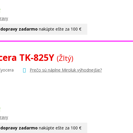
Í
ravy
 dopravy zadarmo
nakúpte ešte za 100 €
cera TK-825Y
(Žltý)
Kyocera
Prečo sú náplne Miroluk výhodnejšie?
Í
ravy
 dopravy zadarmo
nakúpte ešte za 100 €