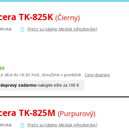
cera TK-825K
(Čierny)
Miroluk
Prečo sú náplne Miroluk výhodnejšie?
DE
te zítra do 16:30. hod., doručíme v pondelok
Ceny dopravy
 dopravy zadarmo
nakúpte ešte za 100 €
cera TK-825M
(Purpurový)
Miroluk
Prečo sú náplne Miroluk výhodnejšie?