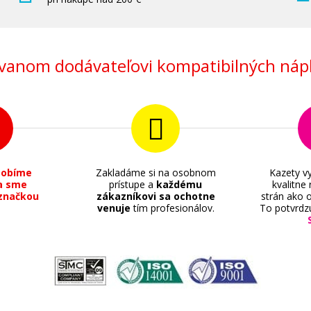
anom dodávateľovi kompatibilných nápl
sobíme
Zakladáme si na osobnom
Kazety vy
a sme
prístupe a
každému
kvalitne
značkou
zákazníkovi sa ochotne
strán ako o
venuje
tím profesionálov.
To potvrdz