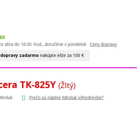
DE
te zítra do 16:30. hod., doručíme v pondelok
Ceny dopravy
 dopravy zadarmo
nakúpte ešte za 100 €
cera TK-825Y
(Žltý)
Miroluk
Prečo sú náplne Miroluk výhodnejšie?