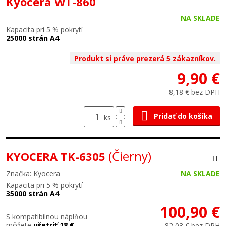
Kyocera WT-860
NA SKLADE
Kapacita pri 5 % pokrytí
25000 strán A4
Produkt si práve prezerá 5 zákazníkov.
9,90 €
8,18 € bez DPH
Pridať do košíka
ks
(Čierny)
KYOCERA TK-6305
Značka: Kyocera
NA SKLADE
Kapacita pri 5 % pokrytí
35000 strán A4
100,90 €
S
kompatibilnou náplňou
môžete
ušetriť 18 €
82,03 € bez DPH