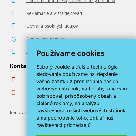
Obchodné podmienky a reklamačný poriadok
Reklamácie a vrátenie tovaru
Ochrana osobných údajov
Nastavenie cookies
Poradenstvo zadarmo
Používame cookies
Kontaktujte nás
Súbory cookie a ďalšie technológie
sledovania používame na zlepšenie
info@miroluk.sk
vášho zážitku z prehliadania našich
webových stránok, na to, aby sme vám
+420 377 222 313
zobrazovali prispôsobený obsah a
Volajte v pracovné dni od 8. do 17. hod.
cielené reklamy, na analýzu
návštevnosti našich webových stránok
Kontaktné údaje
a na pochopenie toho, odkiaľ naši
návštevníci prichádzajú.