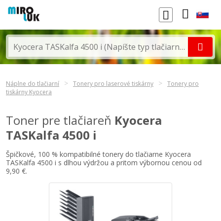
Náplne do tlačiarní
Tonery pro laserové tiskárny
Tonery pro
tiskárny Kyocera
Toner pre tlačiareň
Kyocera
TASKalfa 4500 i
Špičkové, 100 % kompatibilné tonery do tlačiarne Kyocera
TASKalfa 4500 i s dlhou výdržou a pritom výbornou cenou od
9,90 €.