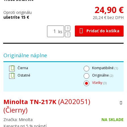
24,90 €
Oproti originálu
ušetríte 15 €
20,24 € bez DPH
Pridať do košíka
ks
Originálne náplne
Čierna
Kompatibilné
(1)
Ostatné
Originálne
(2)
Všetky
(3)
(A202051)
Minolta TN-217K
(Čierny)
Značka: Minolta
NA SKLADE
Kapacita pri 5 % pokrytí