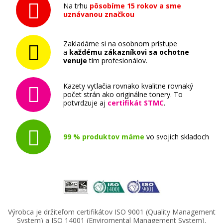
Na trhu
pôsobíme 15 rokov a sme
uznávanou značkou
Zakladáme si na osobnom prístupe
a
každému zákazníkovi sa ochotne
venuje
tím profesionálov.
Kazety vytlačia rovnako kvalitne rovnaký
počet strán ako originálne tonery. To
potvrdzuje aj
certifikát STMC
.
99 % produktov máme
vo svojich skladoch
Výrobca je držiteľom certifikátov ISO 9001 (Quality Management
System) a ISO 14001 (Enviromental Management System).