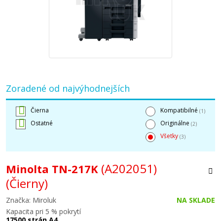
Zoradené od najvýhodnejších
Čierna
Kompatibilné
(1)
Ostatné
Originálne
(2)
Všetky
(3)
(A202051)
Minolta TN-217K
(Čierny)
Značka: Miroluk
NA SKLADE
Kapacita pri 5 % pokrytí
17500 strán A4