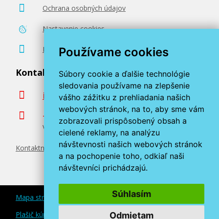
Ochrana osobných údajov
Nastavenie cookies
Poradenstvo zadarmo
Používame cookies
Kontaktujte nás
Súbory cookie a ďalšie technológie
sledovania používame na zlepšenie
info@miroluk.sk
vášho zážitku z prehliadania našich
webových stránok, na to, aby sme vám
+420 377 222 313
zobrazovali prispôsobený obsah a
Volajte v pracovné dni od 8. do 17. hod.
cielené reklamy, na analýzu
návštevnosti našich webových stránok
Kontaktné údaje
a na pochopenie toho, odkiaľ naši
návštevníci prichádzajú.
Súhlasím
Mapa stránok
Plašič kún a myší
Odmietam