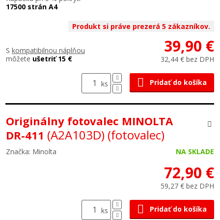
17500 strán A4
Produkt si práve prezerá 5 zákazníkov.
39,90 €
S
kompatibilnou náplňou
môžete
ušetriť 15 €
32,44 € bez DPH
Pridať do košíka
ks
Originálny fotovalec MINOLTA
(A2A103D)
(fotovalec)
DR-411
Značka: Minolta
NA SKLADE
72,90 €
59,27 € bez DPH
Pridať do košíka
ks